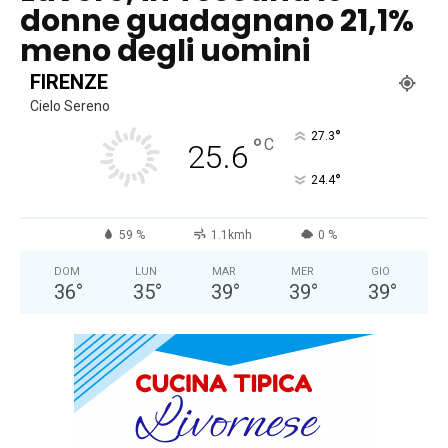
donne guadagnano 21,1%
meno degli uomini
FIRENZE
Cielo Sereno
°
27.3
°
C
25.6
°
24.4
59 %
1.1kmh
0 %
DOM
LUN
MAR
MER
GIO
36
°
35
°
39
°
39
°
39
°