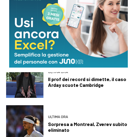
ULTIMI ARTICOLI
IMMEDIAPRESS
KANEBO selects Eastman Cristal™
One IM812 for luxury overcap
packaging
ULTIMA ORA
Il prof dei record si dimette, il caso
Arday scuote Cambridge
ULTIMA ORA
Sorpresa a Montreal, Zverev subito
eliminato