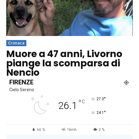
Cronaca
Muore a 47 anni, Livorno
piange la scomparsa di
Nencio
FIRENZE
Cielo Sereno
°
27.3
°
C
26.1
°
24.1
66 %
1kmh
2 %