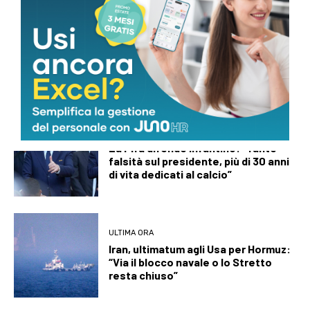
ULTIMA ORA
Malagò: “Bianchedi sarà
capodelegazione della Nazionale.
Mancini è il ct giusto”
ULTIMA ORA
La Fifa difende Infantino: “Tante
falsità sul presidente, più di 30 anni
di vita dedicati al calcio”
ULTIMA ORA
Iran, ultimatum agli Usa per Hormuz:
“Via il blocco navale o lo Stretto
resta chiuso”