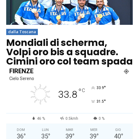
dalla Toscana
Mondiali di scherma,
Volpi oro bis a squadre.
Cimini oro col team spada
FIRENZE
Cielo Sereno
°
33.9
°
C
33.8
°
31.5
46 %
0.5kmh
0 %
DOM
LUN
MAR
MER
GIO
36
°
35
°
39
°
39
°
40
°