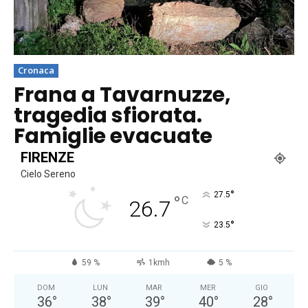
Cronaca
Frana a Tavarnuzze,
tragedia sfiorata.
Famiglie evacuate
FIRENZE
Cielo Sereno
°
27.5
°
C
26.7
°
23.5
59 %
1kmh
5 %
DOM
LUN
MAR
MER
GIO
36
°
38
°
39
°
40
°
28
°