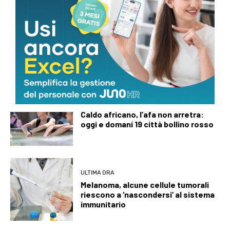
ULTIMA ORA
Poche calorie e tanti benefici, la
‘scoperta’ sulla buccia di anguria:
“Non buttatela”
ULTIMA ORA
Caldo africano, l’afa non arretra:
oggi e domani 19 città bollino rosso
ULTIMA ORA
Melanoma, alcune cellule tumorali
riescono a ‘nascondersi’ al sistema
immunitario