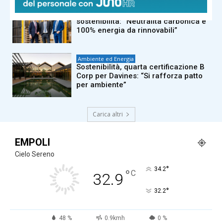
Ambiente ed Energia
Pettenon Cosmetics, quinto bilancio
sostenibilità: “Neutralità carbonica e
100% energia da rinnovabili”
Ambiente ed Energia
Sostenibilità, quarta certificazione B
Corp per Davines: “Si rafforza patto
per ambiente”
Carica altri
EMPOLI
Cielo Sereno
°
34.2
°
C
32.9
°
32.2
48 %
0.9kmh
0 %