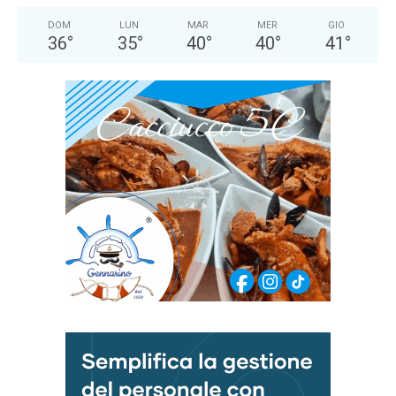
DOM
LUN
MAR
MER
GIO
36
°
35
°
40
°
40
°
41
°