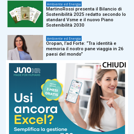
Ambiente ed Energia
MartinoRossi presenta il Bilancio di
Sostenibilità 2025 redatto secondo lo
standard Vsme e il nuovo Piano
Sostenibilità 2030
Ambiente ed Energia
Oropan, l’ad Forte: “Tra identità e
memoria il nostro pane viaggia in 26
paesi del mondo”
Ambiente ed Energia
Carburanti, Assogasliquidi-
Federchimica: “Con nuovo approccio
Ue Gpl e Gnl protagonisti”
Ambiente ed Energia
Federchimica Assogasliquidi, Urso:
“Filiera fondamentale per i piccoli
centri”