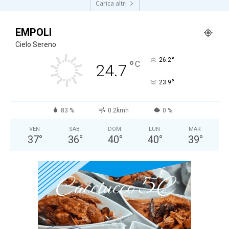
Carica altri
EMPOLI
Cielo Sereno
°
26.2
°
C
24.7
°
23.9
83 %
0.2kmh
0 %
VEN
SAB
DOM
LUN
MAR
37
°
36
°
40
°
40
°
39
°