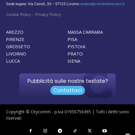
Sede legale: Via Cairoli, 30 - 57123 Livorno
empoli@corrieretoscano.it
-
Cookie Policy
Privacy Policy
AREZZO
MASSA CARRARA
FIRENZE
PISA
GROSSETO
PISTOIA
LIVORNO
PRATO
LUCCA
SIENA
Pubblicità sulle nostre testate?
Contattaci
Copyright © Citycomm - p.iva 01950750495 | Tutti i diritti sono
riservati