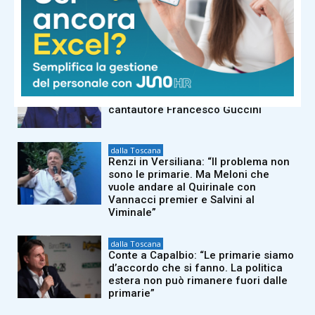
Il Sangiovese in Canada: il Consorzio
Chianti vola in Nordamerica per
formare gli esperti del settore
dalla Toscana
Morto a 86 anni nella sua casa
dell’Appennino pistoiese il
cantautore Francesco Guccini
dalla Toscana
Renzi in Versiliana: “Il problema non
sono le primarie. Ma Meloni che
vuole andare al Quirinale con
Vannacci premier e Salvini al
Viminale”
dalla Toscana
Conte a Capalbio: “Le primarie siamo
d’accordo che si fanno. La politica
estera non può rimanere fuori dalle
primarie”