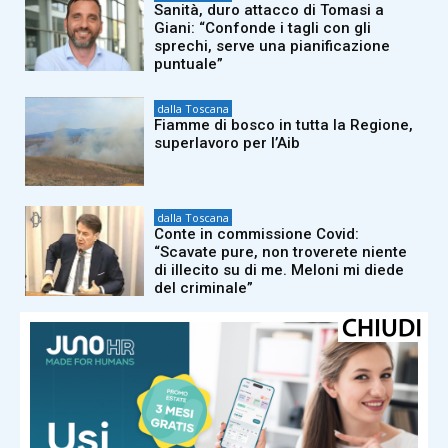
Sanità, duro attacco di Tomasi a
Giani: “Confonde i tagli con gli
sprechi, serve una pianificazione
puntuale”
dalla Toscana
Fiamme di bosco in tutta la Regione,
superlavoro per l’Aib
dalla Toscana
Conte in commissione Covid:
“Scavate pure, non troverete niente
di illecito su di me. Meloni mi diede
del criminale”
dalla Toscana
La composizione dei gironi di Serie D:
tutti i derby regionali del Girone E e le
avversarie di Pistoiese e Pontedera
dalla Toscana