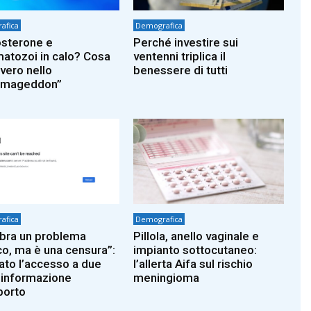
afica
Demografica
sterone e
Perché investire sui
atozoi in calo? Cosa
ventenni triplica il
 vero nello
benessere di tutti
rmageddon”
afica
Demografica
ra un problema
Pillola, anello vaginale e
co, ma è una censura”:
impianto sottocutaneo:
ato l’accesso a due
l’allerta Aifa sul rischio
i informazione
meningioma
borto