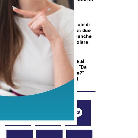
mano alla sinistra”
CRONACA
Fiamme in un piazzale di
rimessaggio a Vinci: due
intossicati, brucia anche
l’abitazione del titolare
DEMOGRAFICA
Licia Colò risponde ai
commenti sull’età: “Da
quando è un’offesa?”
(solo per le donne)
SEGUICI SUI SOCIAL