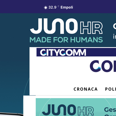
32.9
C
Empoli
CRONACA
POL