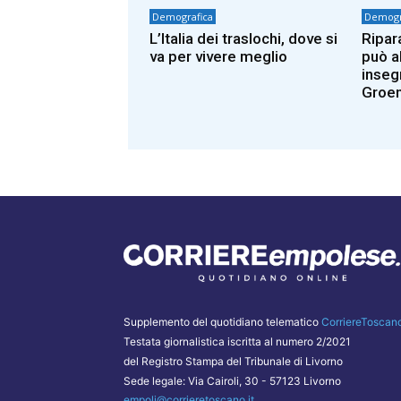
Demografica
Demogr
L’Italia dei traslochi, dove si
Ripar
va per vivere meglio
può a
inseg
Groen
Supplemento del quotidiano telematico
CorriereToscano
Testata giornalistica iscritta al numero 2/2021
del Registro Stampa del Tribunale di Livorno
Sede legale: Via Cairoli, 30 - 57123 Livorno
empoli@corrieretoscano.it