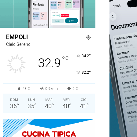
EMPOLI
Cielo Sereno
°
34.2
°
C
32.9
°
32.2
48 %
0.9kmh
0 %
DOM
LUN
MAR
MER
GIO
36
°
35
°
40
°
40
°
41
°