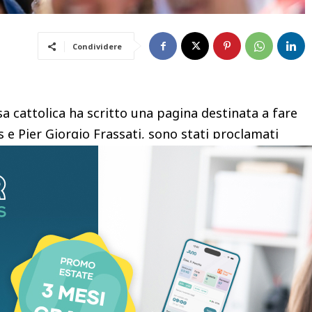
Condividere
 cattolica ha scritto una pagina destinata a fare
is e Pier Giorgio Frassati, sono stati proclamati
 Pietro. Non due figure remote, ma volti vicini alle
azzo appassionato di informatica, morto a 15—