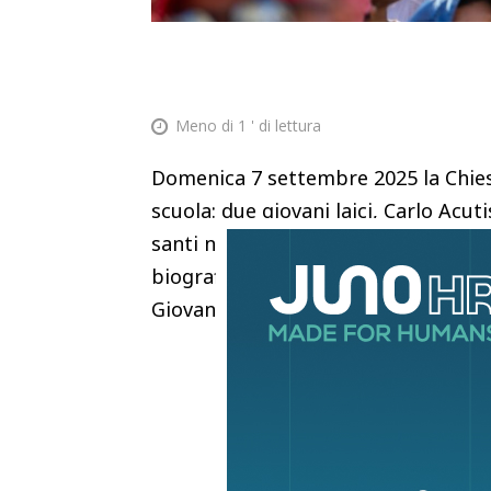
Meno di 1
' di lettura
Domenica 7 settembre 2025 la Chiesa
scuola: due giovani laici, Carlo Acut
santi nello stesso rito in piazza San
biografie del nostro tempo: un rag
Giovani