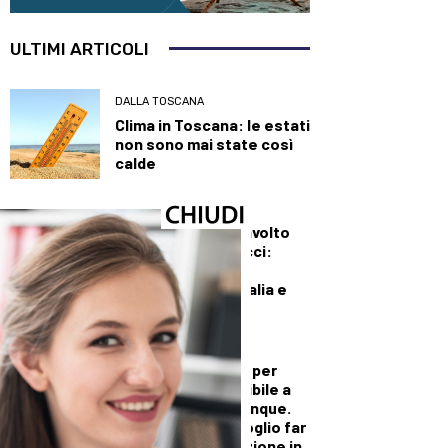
ULTIMI ARTICOLI
DALLA TOSCANA
Clima in Toscana: le estati
non sono mai state così
calde
DALLA TOSCANA
Il centrodestra travolto
dall’ondata Vannacci:
Futuro Nazionale
raggiunge Forza Italia e
affonda la Lega
DALLA TOSCANA
Versiliana gremita per
Vannacci: “Disponibile a
dialogare con chiunque.
Non sono io che voglio far
cadere questa nazione in