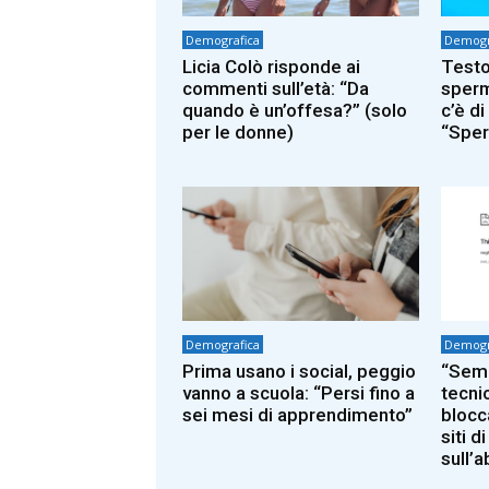
Demografica
Demogr
Licia Colò risponde ai
Testo
commenti sull’età: “Da
sperm
quando è un’offesa?” (solo
c’è di
per le donne)
“Spe
Demografica
Demogr
Prima usano i social, peggio
“Semb
vanno a scuola: “Persi fino a
tecni
sei mesi di apprendimento”
blocc
siti d
sull’a