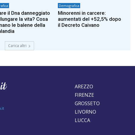
afica
Demografica
are il Dna danneggiato
Minorenni in carcere:
llungare la vita? Cosa
aumentati del +52,5% dopo
nano le balene della
il Decreto Caivano
landia
Carica altri
AREZZO
FIRENZE
GROSSETO
.it
LIVORNO
LUCCA