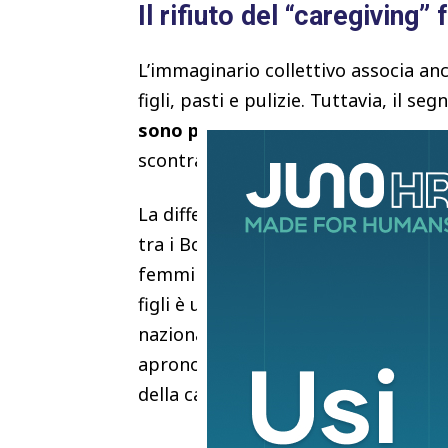
Il rifiuto del “caregiving”
L’immaginario collettivo associa anc
figli, pasti e pulizie. Tuttavia, il se
sono più disposte a sacrificare la c
scontra con una società che continua
La differenza tra le generazioni è ab
tra i Boomer. Il 72% di loro indica 
femminile. La
Gen Z
riscrive comple
figli è un compito paritario per il 5
nazionale. Le giovani donne si sent
aprono a competenze tecniche trad
della casa.