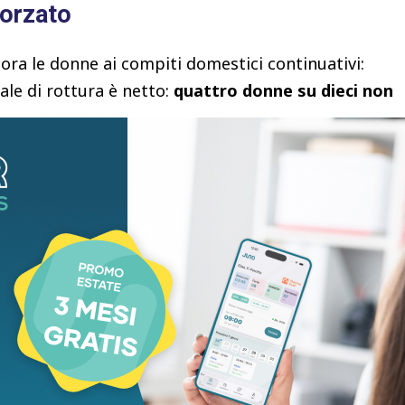
 forzato
ora le donne ai compiti domestici continuativi:
gnale di rottura è netto:
quattro donne su dieci non
arriera per l’assistenza familiare.
Questo dato si
 ad aspettarsi il sacrificio femminile.
issale. Il modello della
donna-caregiver
è totale
la cura dei figli come un compito primariamente
tamente questo schema. Per i giovani, la cura dei
0% degli intervistati, contro il 67% della media
ono meno vincolate alla routine domestica e si
izionalmente maschili, come la manutenzione