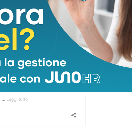
A, IL REGALO PIÙ UTILE PER U
R? NON DOVER CHIEDERE AIUT