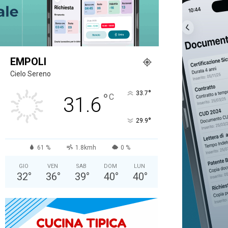
EMPOLI
Cielo Sereno
°
33.7
°
C
31.6
°
29.9
61 %
1.8kmh
0 %
GIO
VEN
SAB
DOM
LUN
32
°
36
°
39
°
40
°
40
°