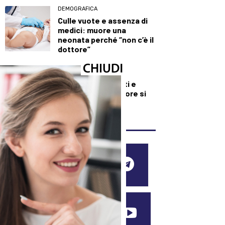
DEMOGRAFICA
Culle vuote e assenza di
medici: muore una
neonata perché “non c’è il
dottore”
DEMOGRAFICA
Baci, appuntamenti e
delusioni: ora l’amore si
misura su Excel
SEGUICI SUI SOCIAL