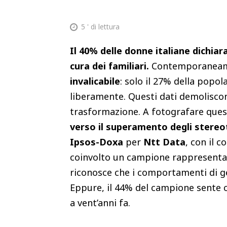
5
' di lettura
Il 40% delle donne italiane dichiara
cura dei familiari.
Contemporaneam
invalicabile
: solo il 27% della popo
liberamente. Questi dati demoliscono
trasformazione. A fotografare quest
verso il superamento degli stereot
Ipsos-Doxa
per
Ntt Data
, con il 
coinvolto un campione rappresentati
riconosce che i comportamenti di ge
Eppure, il 44% del campione sente c
a vent’anni fa.