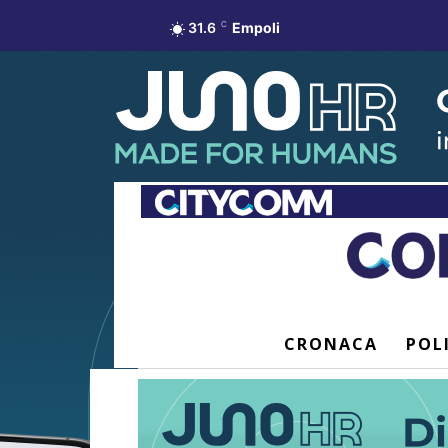
31.6
C
Empoli
CRONACA
POL