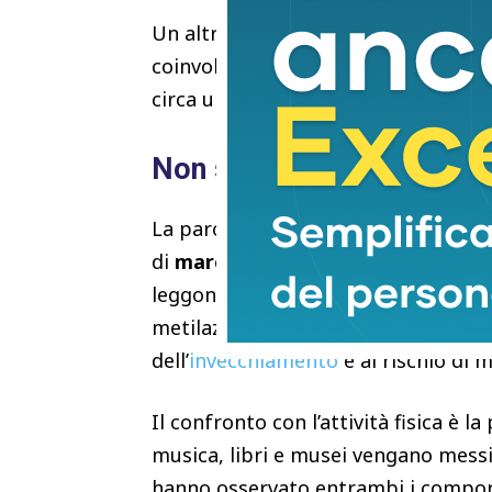
Un altro indicatore, PhenoAge, restit
coinvolte in attività culturali almen
circa un anno biologico più giovani 
Non solo sport
La parola “longevità” può trarre in i
di
marcatori biologici associati al
leggono il futuro, né stabiliscono 
metilazione del Dna che la ricerca co
dell’
invecchiamento
e al rischio di m
Il confronto con l’attività fisica è 
musica, libri e musei vengano messi 
hanno osservato entrambi i comporta