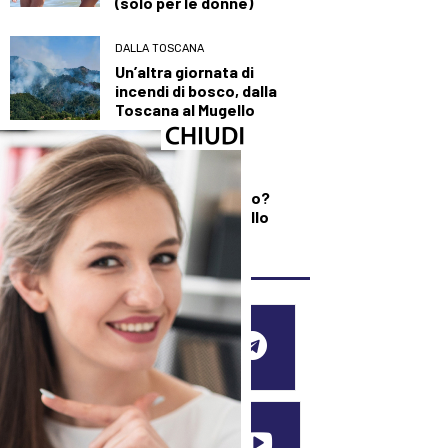
(solo per le donne)
DALLA TOSCANA
Un’altra giornata di
incendi di bosco, dalla
Toscana al Mugello
DEMOGRAFICA
Testosterone e
spermatozoi in calo?
Cosa c’è di vero nello
“Spermageddon”
SEGUICI SUI SOCIAL