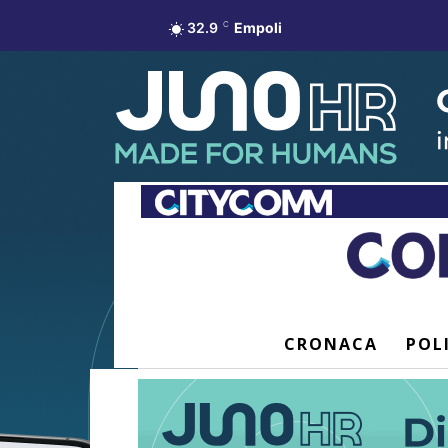
32.9
C
Empoli
CRONACA
POL