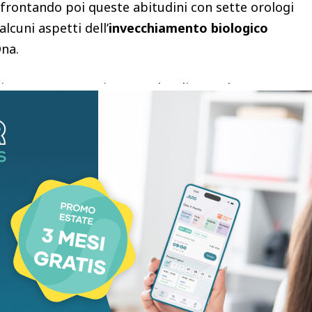
confrontando poi queste abitudini con sette orologi
lcuni aspetti dell’
invecchiamento biologico
Dna.
ientravano esperienze molto diverse: lettura,
lerie, biblioteche e archivi, luoghi storici, eventi
ttura, fotografia, artigianato. Non una singola
i pratiche che occupano tempo, attenzione,
ità.
frequenza. Chi partecipava ad attività artistiche o
ostrava, secondo l’indicatore DunedinPACE, un
irca 2% più lento rispetto a chi partecipava meno
azione mensile, il ritmo risultava più lento del 3%.
, del 4%.