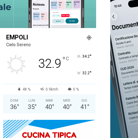
EMPOLI
Cielo Sereno
°
34.2
°
C
32.9
°
32.2
48 %
0.9kmh
0 %
DOM
LUN
MAR
MER
GIO
36
°
35
°
40
°
40
°
41
°