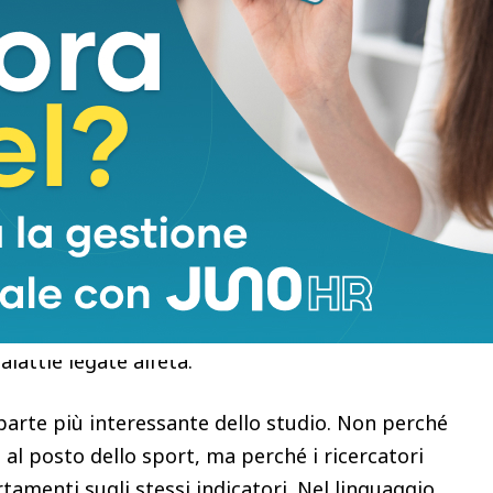
uisce il dato in anni biologici: le persone
o una volta alla settimana risultavano, in media,
rispetto a quelle con partecipazione rara.
nganno. Qui non si parla di anni vissuti in più, ma
l’invecchiamento
. Gli orologi epigenetici non
quanto vivrà una persona. Analizzano pattern di
llega all’età biologica, al ritmo
alattie legate all’età.
la parte più interessante dello studio. Non perché
al posto dello sport, ma perché i ricercatori
menti sugli stessi indicatori. Nel linguaggio