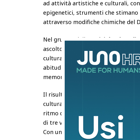
ad attività artistiche e culturali, 
epigenetici, strumenti che stimano a
attraverso modifiche chimiche del 
Nel gruppo delle
attività culturali
r
ascolto musicale, visite a musei e gal
culturali, ma anche canto, danza, pi
abitudine, quindi, ma un insieme d
memoria, movimento leggero, social
Il risultato principale emerge nella 
culturali almeno tre volte l’anno m
ritmo di invecchiamento biologico c
di tre volte l’anno. Con una partecip
Con una partecipazione settimanale