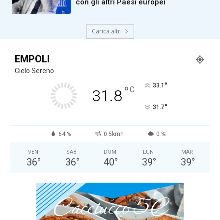
con gli altri Paesi europei
Carica altri
EMPOLI
Cielo Sereno
°
33.1
°
C
31.8
°
31.7
64 %
0.5kmh
0 %
VEN
SAB
DOM
LUN
MAR
36
°
36
°
40
°
39
°
39
°