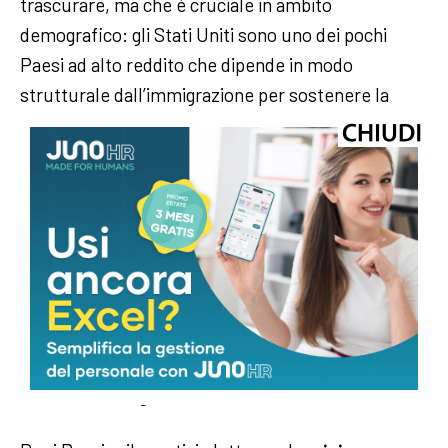
trascurare, ma che è cruciale in ambito
demografico: gli Stati Uniti sono uno dei pochi
Paesi ad alto reddito che dipende in modo
strutturale dall’immigrazione per sostenere la
propria
crescita demografica
(ne parliamo in
questo articolo
su come sono cambiati gli States
dal primo al secondo mandato Trump). Il
tasso di
natalità
americano è sotto il livello di sostituzione
da anni: senza flussi migratori, la popolazione in
età lavorativa si riduce, il sistema pensionistico si
incrina, l’economia rallenta. Il discorso è analogo,
ma diverso da quello dell’Italia dove i flussi
migratori contengono, ma non annullano, il
declino demografico
.