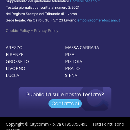
Supplemento del quotidiano telematico
CorriereToscano.it
Testata giornalistica iscritta al numero 2/2021
del Registro Stampa del Tribunale di Livorno
Sede legale: Via Cairoli, 30 - 57123 Livorno
empoli@corrieretoscano.it
-
Cookie Policy
Privacy Policy
AREZZO
MASSA CARRARA
FIRENZE
PISA
GROSSETO
PISTOIA
LIVORNO
PRATO
LUCCA
SIENA
Pubblicità sulle nostre testate?
Contattaci
Copyright © Citycomm - p.iva 01950750495 | Tutti i diritti sono