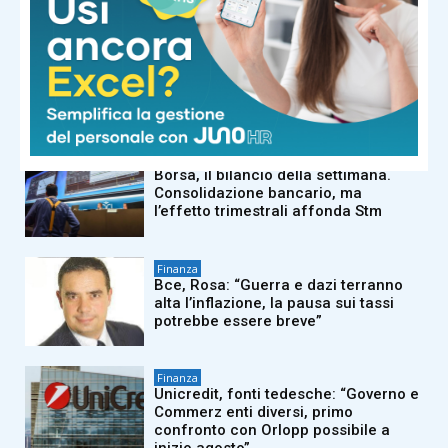
Finanza
Mps-Banco Bpm, consiglieri di
minoranza contro Lovaglio: Consob
valuta una possibile manipolazione
del mercato
Finanza
Borsa, il bilancio della settimana.
Consolidazione bancario, ma
l’effetto trimestrali affonda Stm
Finanza
Bce, Rosa: “Guerra e dazi terranno
alta l’inflazione, la pausa sui tassi
potrebbe essere breve”
Finanza
Unicredit, fonti tedesche: “Governo e
Commerz enti diversi, primo
confronto con Orlopp possibile a