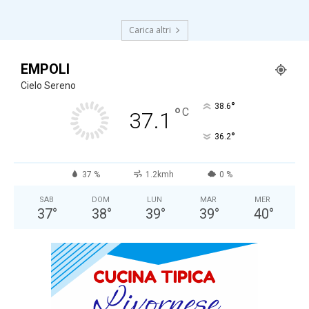
Carica altri
EMPOLI
Cielo Sereno
°
38.6
°
C
37.1
°
36.2
37 %
1.2kmh
0 %
SAB
DOM
LUN
MAR
MER
37
°
38
°
39
°
39
°
40
°