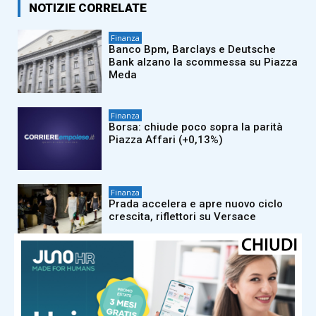
NOTIZIE CORRELATE
Finanza
Banco Bpm, Barclays e Deutsche
Bank alzano la scommessa su Piazza
Meda
Finanza
Borsa: chiude poco sopra la parità
Piazza Affari (+0,13%)
Finanza
Prada accelera e apre nuovo ciclo
crescita, riflettori su Versace
Finanza
Intesa Sanpaolo, ricavi e utile
battono le attese. Promossa da
Jefferies, più cauta Kbw