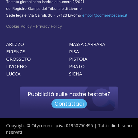
Testata giornalistica iscritta al numero 2/2021
del Registro Stampa del Tribunale di Livorno
Sede legale: Via Cairoli, 30 - 57123 Livorno
empoli@corrieretoscano.it
-
Cookie Policy
Privacy Policy
AREZZO
MASSA CARRARA
FIRENZE
PISA
GROSSETO
PISTOIA
LIVORNO
PRATO
LUCCA
SIENA
Pubblicità sulle nostre testate?
Contattaci
Copyright © Citycomm - p.iva 01950750495 | Tutti i diritti sono
riservati