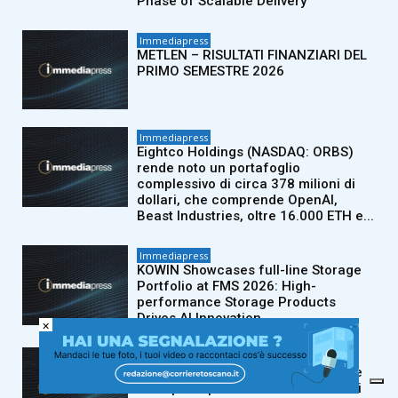
Phase of Scalable Delivery
Immediapress
METLEN – RISULTATI FINANZIARI DEL
PRIMO SEMESTRE 2026
Immediapress
Eightco Holdings (NASDAQ: ORBS)
rende noto un portafoglio
complessivo di circa 378 milioni di
dollari, che comprende OpenAI,
Beast Industries, oltre 16.000 ETH e...
Immediapress
KOWIN Showcases full-line Storage
Portfolio at FMS 2026: High-
performance Storage Products
Drives AI Innovation
×
Immediapress
Tribesigns amplia la collaborazione
con i principali rivenditori di articoli