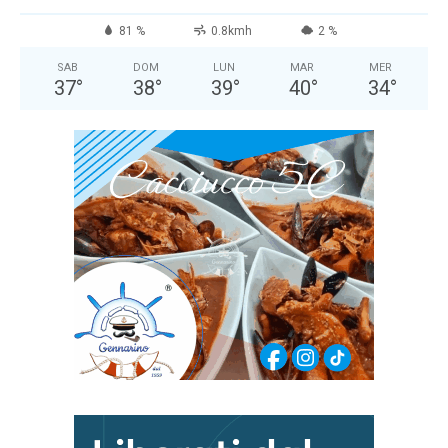
81 %
0.8kmh
2 %
SAB
DOM
LUN
MAR
MER
37
°
38
°
39
°
40
°
34
°