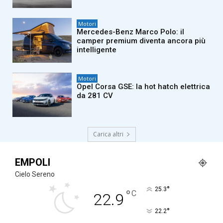
Motori
Mercedes-Benz Marco Polo: il
camper premium diventa ancora più
intelligente
Motori
Opel Corsa GSE: la hot hatch elettrica
da 281 CV
Carica altri
EMPOLI
Cielo Sereno
°
25.3
°
C
22.9
°
22.2