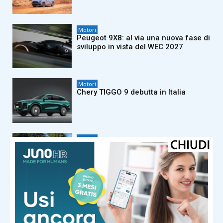
Motori
Peugeot 9X8: al via una nuova fase di
sviluppo in vista del WEC 2027
Motori
Chery TIGGO 9 debutta in Italia
Motori
FIAT Grande Panda protagonista del
Jova Summer Party 2026
Motori
FIAT Professional Ducato festeggia
45 anni di innovazione e leadership