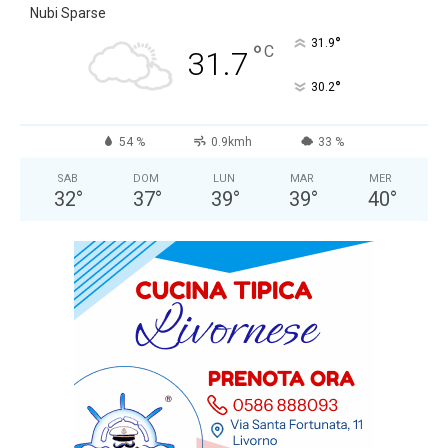
Nubi Sparse
°
31.9
°
C
31.7
°
30.2
54 %
0.9kmh
33 %
SAB
DOM
LUN
MAR
MER
32
°
37
°
39
°
39
°
40
°