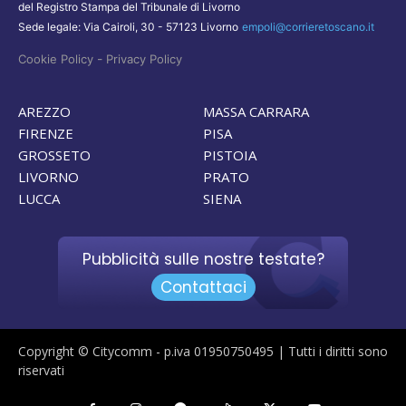
del Registro Stampa del Tribunale di Livorno
Sede legale: Via Cairoli, 30 - 57123 Livorno
empoli@corrieretoscano.it
-
Cookie Policy
Privacy Policy
AREZZO
MASSA CARRARA
FIRENZE
PISA
GROSSETO
PISTOIA
LIVORNO
PRATO
LUCCA
SIENA
Pubblicità sulle nostre testate?
Contattaci
Copyright © Citycomm - p.iva 01950750495 | Tutti i diritti sono
riservati