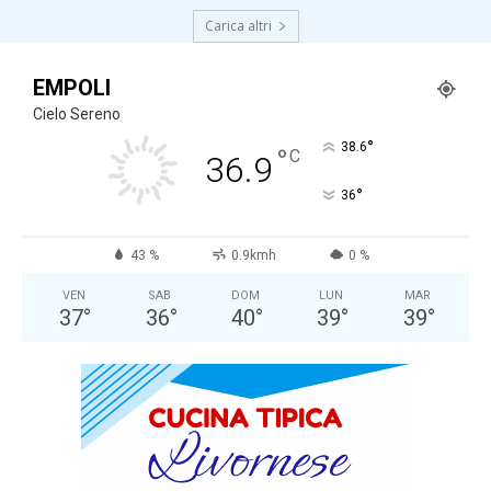
Carica altri
EMPOLI
Cielo Sereno
°
38.6
°
C
36.9
°
36
43 %
0.9kmh
0 %
VEN
SAB
DOM
LUN
MAR
37
°
36
°
40
°
39
°
39
°