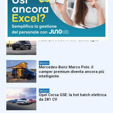
Motori
FIAT Professional Ducato festeggia
45 anni di innovazione e leadership
Motori
Audi Q9: il nuovo SUV ammiraglia
Motori
Mercedes-Benz Marco Polo: il
camper premium diventa ancora più
intelligente
Motori
Opel Corsa GSE: la hot hatch elettrica
da 281 CV