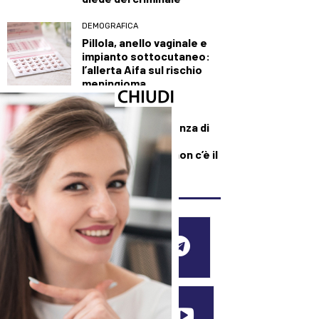
DEMOGRAFICA
Pillola, anello vaginale e
impianto sottocutaneo:
l’allerta Aifa sul rischio
meningioma
DEMOGRAFICA
Culle vuote e assenza di
medici: muore una
neonata perché “non c’è il
dottore”
SEGUICI SUI SOCIAL