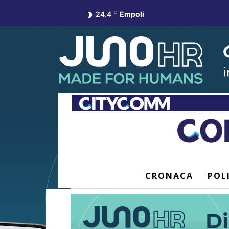
24.4
C
Empoli
CRONACA
POL