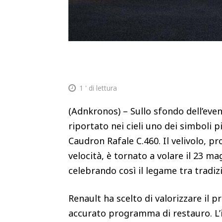
1
' di lettura
(Adnkronos) – Sullo sfondo dell’eve
riportato nei cieli uno dei simboli p
Caudron Rafale C.460. Il velivolo, p
velocità, è tornato a volare il 23 mag
celebrando così il legame tra trad
Renault ha scelto di valorizzare il 
accurato programma di restauro. L’i