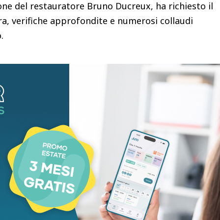
one del restauratore Bruno Ducreux, ha richiesto il
a, verifiche approfondite e numerosi collaudi
lo.
appresenta soltanto un omaggio al passato.
timi anni un forte collegamento tra l’eredità
 strategia prodotto. Non è un caso che il nome
 il SUV coupé di segmento D presentato nel 2023 al
accanto allo storico Caudron durante l’anteprima
denziato la volontà della Casa francese di
odinamica, prestazioni e innovazione tecnologica.