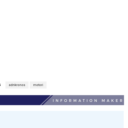
S
adnkronos
motori