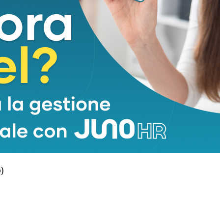
anche nel ritorno in volo del celebre C.460.
a il vertice della gamma della Marca e punta su
logia avanzata e una forte componente emozionale.
-in sviluppa fino a 300 CV grazie alla
nità elettriche, offrendo un’autonomia in
ino a 105 km.
)