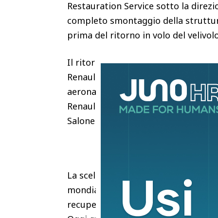
Restauration Service sotto la direzi
completo smontaggio della struttur
prima del ritorno in volo del velivo
Il ritorno del Caudron Rafale non r
Renault ha infatti costruito negli ul
aeronautica del marchio e l’attuale
Renault Rafale sia stato scelto per
Salone dell’Aeronautica di Parigi.
La scelta di presentare il modello 
mondiale a Le Bourget aveva già evi
recuperare un’identità fatta di aer