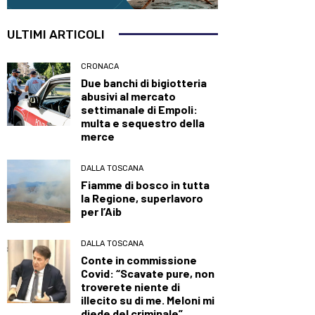
ULTIMI ARTICOLI
CRONACA
Due banchi di bigiotteria
abusivi al mercato
settimanale di Empoli:
multa e sequestro della
merce
DALLA TOSCANA
Fiamme di bosco in tutta
la Regione, superlavoro
per l’Aib
DALLA TOSCANA
Conte in commissione
Covid: “Scavate pure, non
troverete niente di
illecito su di me. Meloni mi
diede del criminale”