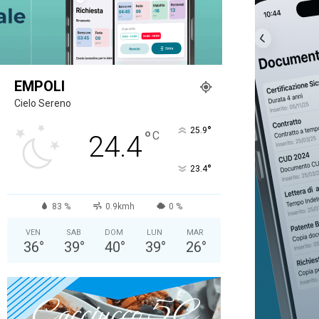
EMPOLI
Cielo Sereno
°
25.9
°
C
24.4
°
23.4
83 %
0.9kmh
0 %
VEN
SAB
DOM
LUN
MAR
36
°
39
°
40
°
39
°
26
°