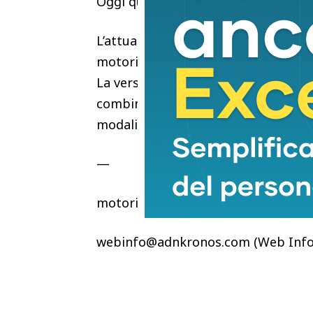
Oggi quel percorso trova continuità 
L’attuale Renault Rafale rappresent
motorizzazioni elettrificate, tecno
La versione hyper hybrid E-Tech plug
combinazione di motore termico e u
modalità completamente elettrica f
—
motori
webinfo@adnkronos.com (Web Info