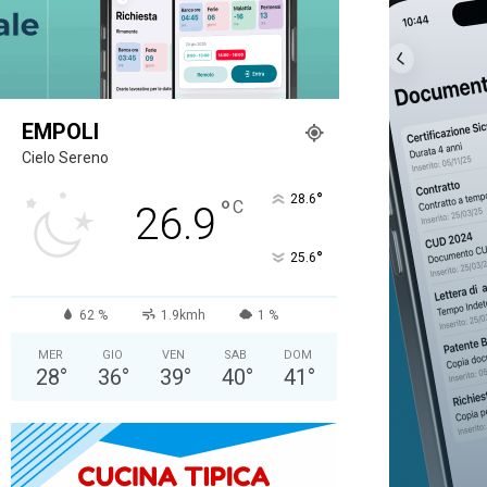
EMPOLI
Cielo Sereno
°
28.6
°
C
26.9
°
25.6
62 %
1.9kmh
1 %
MER
GIO
VEN
SAB
DOM
28
°
36
°
39
°
40
°
41
°