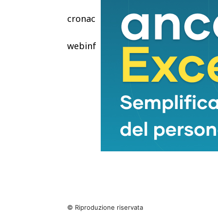
cronaca
webinfo@adnkronos.com (Web Info
© Riproduzione riservata