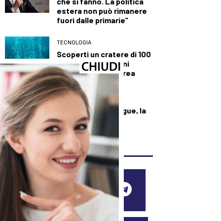
che si fanno. La politica
estera non può rimanere
fuori dalle primarie”
TECNOLOGIA
Scoperti un cratere di 100
metri e nuovi camini
idrotermali a Panarea
SALUTE E BENESSERE
Dall’Ebola alla Dengue, la
mappa dei focolai
dell’estate 2026
SEGUICI SUI SOCIAL