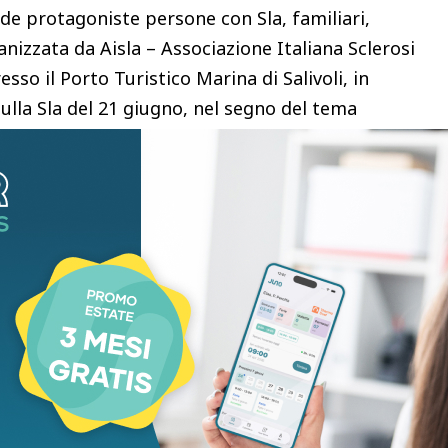
de protagoniste persone con Sla, familiari,
ganizzata da Aisla – Associazione Italiana Sclerosi
sso il Porto Turistico Marina di Salivoli, in
ulla Sla del 21 giugno, nel segno del tema
rders.
ipetuta, cercando sempre di migliorarsi, fino ad
e. È un appuntamento che richiama sempre più
rescente di famiglie”, ha spiegato Cavicchioli.
 e con loro le necessità. Cresce quindi il bisogno
izione le proprie barche private, ci permettono di
con Sla, ma anche i loro familiari, offrendo a tutti
ità”, ha concluso.