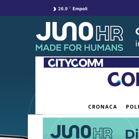
26.9
C
Empoli
CRONACA
POL