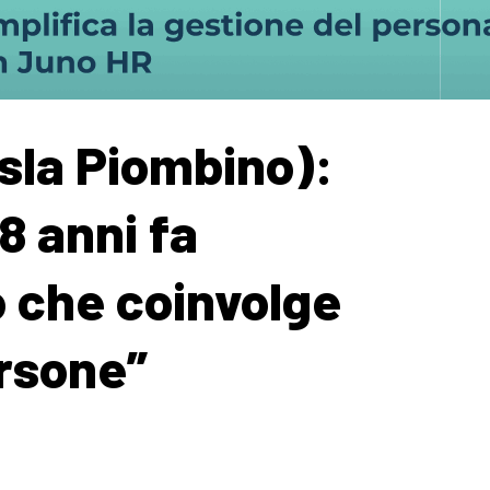
isla Piombino):
8 anni fa
 che coinvolge
rsone”