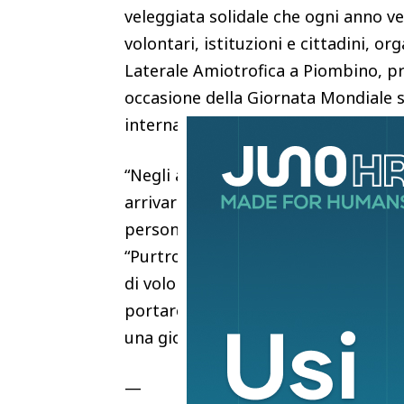
veleggiata solidale che ogni anno ve
volontari, istituzioni e cittadini, or
Laterale Amiotrofica a Piombino, pre
occasione della Giornata Mondiale s
internazionale #ALSMNDWithoutBo
“Negli anni la manifestazione si è r
arrivare alla diciottesima edizion
persone e che coinvolge un numero c
“Purtroppo aumentano anche i malati
di volontari che, mettendo a dispos
portare in mare non solo le persone 
una giornata di condivisione e seren
—