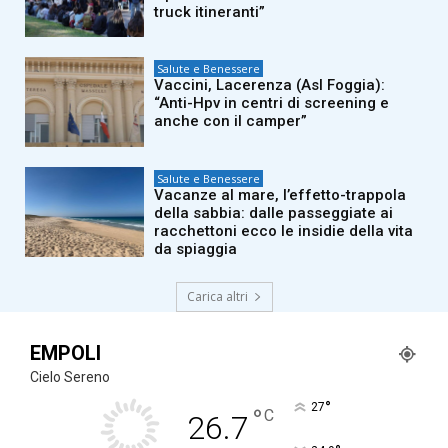
truck itineranti”
Salute e Benessere
Vaccini, Lacerenza (Asl Foggia):
“Anti-Hpv in centri di screening e
anche con il camper”
Salute e Benessere
Vacanze al mare, l’effetto-trappola
della sabbia: dalle passeggiate ai
racchettoni ecco le insidie della vita
da spiaggia
Carica altri
EMPOLI
Cielo Sereno
°
27
°
C
26.7