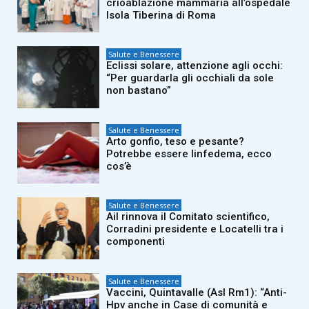
crioablazione mammaria all’ospedale
Isola Tiberina di Roma
Salute e Benessere
Eclissi solare, attenzione agli occhi:
“Per guardarla gli occhiali da sole
non bastano”
Salute e Benessere
Arto gonfio, teso e pesante?
Potrebbe essere linfedema, ecco
cos’è
Salute e Benessere
Ail rinnova il Comitato scientifico,
Corradini presidente e Locatelli tra i
componenti
Salute e Benessere
Vaccini, Quintavalle (Asl Rm1): “Anti-
Hpv anche in Case di comunità e