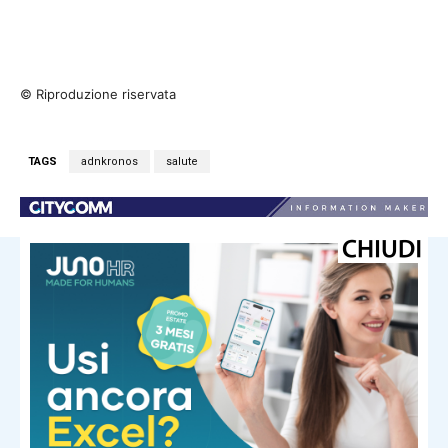
© Riproduzione riservata
TAGS
adnkronos
salute
NOTIZIE CORRELATE
Salute e Benessere
Dall’Ebola alla Dengue, la mappa dei
focolai dell’estate 2026
Salute e Benessere
‘Virus zombie’ nascosti nel ghiaccio,