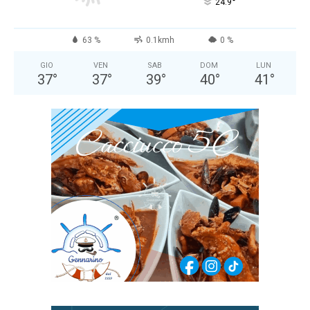
°
24.9
63 %
0.1kmh
0 %
GIO
VEN
SAB
DOM
LUN
37
°
37
°
39
°
40
°
41
°