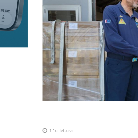
1
' di lettura