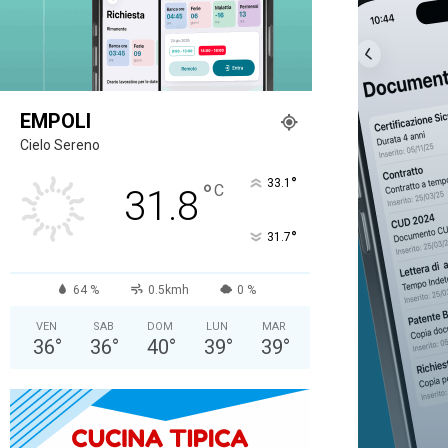
EMPOLI
Cielo Sereno
°
33.1
°
C
31.8
°
31.7
64 %
0.5kmh
0 %
VEN
SAB
DOM
LUN
MAR
36
°
36
°
40
°
39
°
39
°