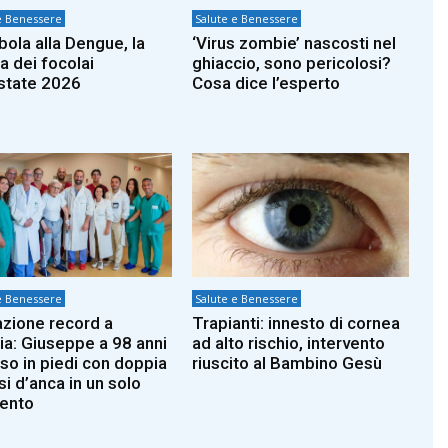
e Benessere
Salute e Benessere
bola alla Dengue, la
‘Virus zombie’ nascosti nel
 dei focolai
ghiaccio, sono pericolosi?
estate 2026
Cosa dice l’esperto
e Benessere
Salute e Benessere
zione record a
Trapianti: innesto di cornea
ia: Giuseppe a 98 anni
ad alto rischio, intervento
so in piedi con doppia
riuscito al Bambino Gesù
si d’anca in un solo
vento