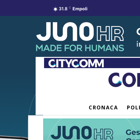
31.8
C
Empoli
CRONACA
POL