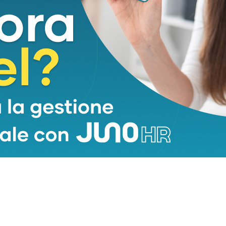
sta iniziativa a favore di popolazioni che vivono
tà”.
)