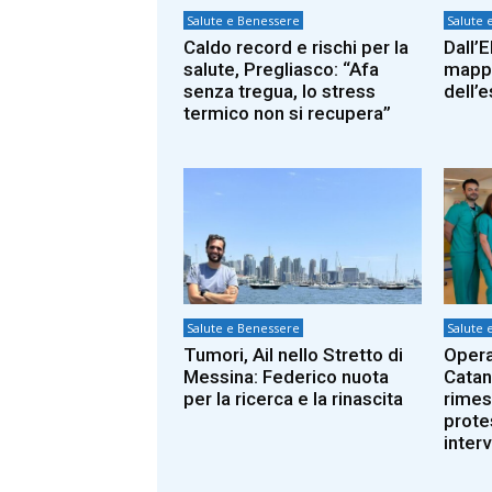
Salute e Benessere
Salute 
Caldo record e rischi per la
Dall’E
salute, Pregliasco: “Afa
mappa
senza tregua, lo stress
dell’
termico non si recupera”
Salute e Benessere
Salute 
Tumori, Ail nello Stretto di
Opera
Messina: Federico nuota
Catan
per la ricerca e la rinascita
rimes
prote
inter