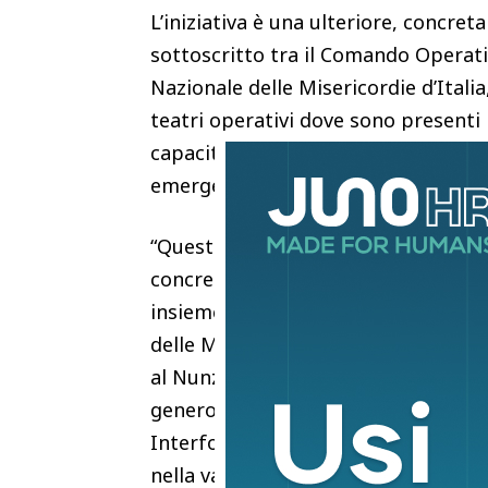
L’iniziativa è una ulteriore, concret
sottoscritto tra il Comando Operati
Nazionale delle Misericordie d’Itali
teatri operativi dove sono presenti
capacità logistiche della Difesa e l
emergenze internazionali e dell’assi
“Questa missione dimostra come la s
concreto quando istituzioni, volont
insieme per il bene comune – dichia
delle Misericordie d’Italia, Domenic
al Nunzio Apostolico a Beirut mons.
generosità per l’alto valore della d
Interforze per il prezioso support
nella valutazione e nella progettazi