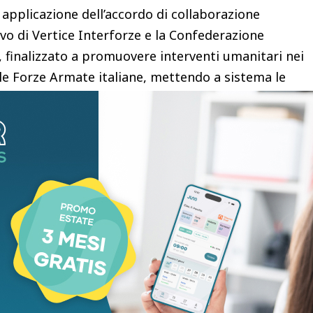
a applicazione dell’accordo di collaborazione
vo di Vertice Interforze e la Confederazione
a, finalizzato a promuovere interventi umanitari nei
 le Forze Armate italiane, mettendo a sistema le
’esperienza delle Misericordie nel campo delle
stenza alle popolazioni in difficoltà.
olidarietà possa trasformarsi in un aiuto
ariato e mondo dell’impresa scelgono di lavorare
ra il presidente della Confederazione Nazionale
o Giani -. Desidero esprimere la nostra gratitudine
 Paolo Borgia, a Bruno Farmaceutici per la
onazione, al Comando Operativo di Vertice
o garantito, alla nostra Area Emergenze impegnata
one della missione, e a tutti coloro che hanno