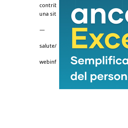
contribuito alla realizzazione di que
una situazione di particolare fragili
—
salute/sanita
webinfo@adnkronos.com (Web Info