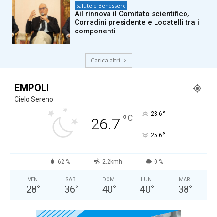
Salute e Benessere
Ail rinnova il Comitato scientifico,
Corradini presidente e Locatelli tra i
componenti
Carica altri
EMPOLI
Cielo Sereno
°
28.6
°
C
26.7
°
25.6
62 %
2.2kmh
0 %
VEN
SAB
DOM
LUN
MAR
28
°
36
°
40
°
40
°
38
°