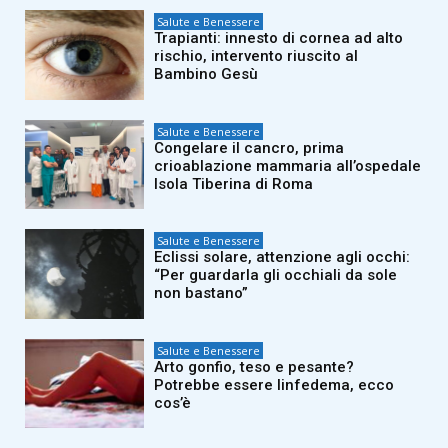
Salute e Benessere
Trapianti: innesto di cornea ad alto
rischio, intervento riuscito al
Bambino Gesù
Salute e Benessere
Congelare il cancro, prima
crioablazione mammaria all’ospedale
Isola Tiberina di Roma
Salute e Benessere
Eclissi solare, attenzione agli occhi:
“Per guardarla gli occhiali da sole
non bastano”
Salute e Benessere
Arto gonfio, teso e pesante?
Potrebbe essere linfedema, ecco
cos’è