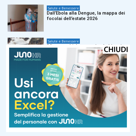
Salute e Benessere
Dall’Ebola alla Dengue, la mappa dei
focolai dell’estate 2026
Salute e Benessere
‘Virus zombie’ nascosti nel ghiaccio,
sono pericolosi? Cosa dice l’esperto
Salute e Benessere
Tumori, Ail nello Stretto di Messina:
Federico nuota per la ricerca e la
rinascita
Salute e Benessere
Operazione record a Catania:
Giuseppe a 98 anni rimesso in piedi
con doppia protesi d’anca in un solo
intervento