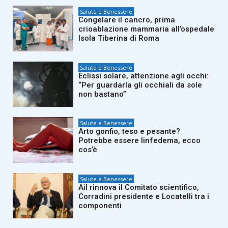
Salute e Benessere
Congelare il cancro, prima
crioablazione mammaria all’ospedale
Isola Tiberina di Roma
Salute e Benessere
Eclissi solare, attenzione agli occhi:
“Per guardarla gli occhiali da sole
non bastano”
Salute e Benessere
Arto gonfio, teso e pesante?
Potrebbe essere linfedema, ecco
cos’è
Salute e Benessere
Ail rinnova il Comitato scientifico,
Corradini presidente e Locatelli tra i
componenti