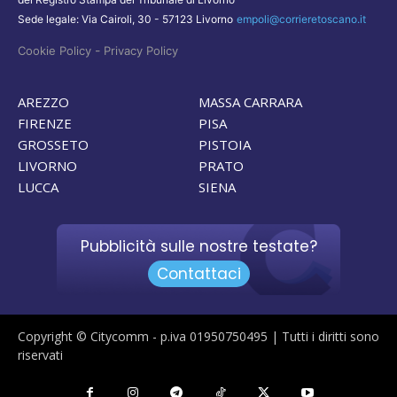
Sede legale: Via Cairoli, 30 - 57123 Livorno
empoli@corrieretoscano.it
-
Cookie Policy
Privacy Policy
AREZZO
MASSA CARRARA
FIRENZE
PISA
GROSSETO
PISTOIA
LIVORNO
PRATO
LUCCA
SIENA
Pubblicità sulle nostre testate?
Contattaci
Copyright © Citycomm - p.iva 01950750495 | Tutti i diritti sono
riservati