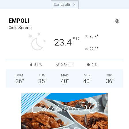
Carica altri
EMPOLI
Cielo Sereno
°
25.7
°
C
23.4
°
22.3
81 %
0.5kmh
0 %
DOM
LUN
MAR
MER
GIO
36
°
35
°
40
°
40
°
36
°