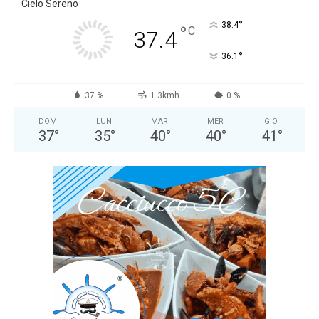
Cielo Sereno
°
38.4
°
C
37.4
°
36.1
37 %
1.3kmh
0 %
DOM
LUN
MAR
MER
GIO
37
°
35
°
40
°
40
°
41
°