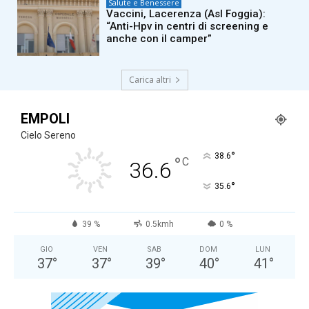
Salute e Benessere
Vaccini, Lacerenza (Asl Foggia):
“Anti-Hpv in centri di screening e
anche con il camper”
Carica altri
EMPOLI
Cielo Sereno
°
38.6
°
C
36.6
°
35.6
39 %
0.5kmh
0 %
GIO
VEN
SAB
DOM
LUN
37
°
37
°
39
°
40
°
41
°