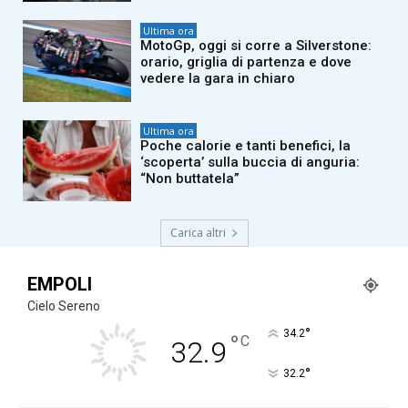
Ultima ora
MotoGp, oggi si corre a Silverstone:
orario, griglia di partenza e dove
vedere la gara in chiaro
Ultima ora
Poche calorie e tanti benefici, la
‘scoperta’ sulla buccia di anguria:
“Non buttatela”
Carica altri
EMPOLI
Cielo Sereno
°
34.2
°
C
32.9
°
32.2