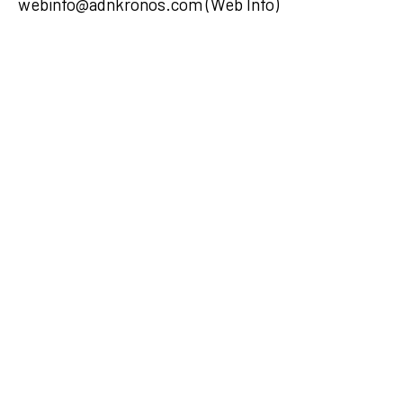
webinfo@adnkronos.com (Web Info)