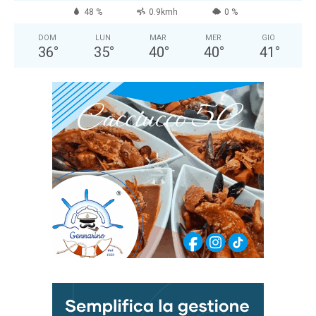
48 %
0.9kmh
0 %
DOM
LUN
MAR
MER
GIO
36
°
35
°
40
°
40
°
41
°