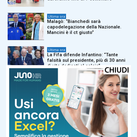
Ultima ora
Malagò: “Bianchedi sarà
capodelegazione della Nazionale.
Mancini è il ct giusto”
Ultima ora
La Fifa difende Infantino: “Tante
falsità sul presidente, più di 30 anni
di vita dedicati al calcio”
Ultima ora
Iran, ultimatum agli Usa per Hormuz:
“Via il blocco navale o lo Stretto resta
chiuso”
Ultima ora
Terremoto a ovest di Pisa: scossa di
magnitudo 2.4