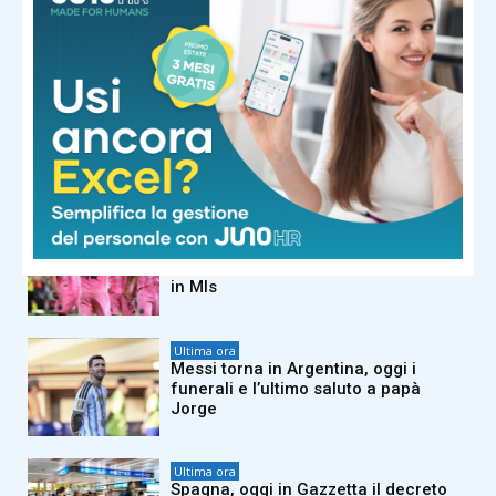
Morta Maria Pia Prodi, la sorella
dell’ex premier Romano: aveva 100
anni
Ultima ora
Fallo laterale, palla in autostrada e
incidente: lo show del calcio in
Uruguay
Ultima ora
De Paul, gol e ‘abbraccio’ a Messi per
la morte del papà: il tributo da brividi
in Mls
Ultima ora
Messi torna in Argentina, oggi i
funerali e l’ultimo saluto a papà
Jorge
Ultima ora
Spagna, oggi in Gazzetta il decreto