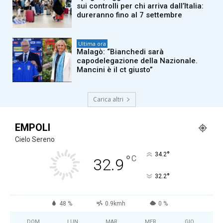
sui controlli per chi arriva dall’Italia:
dureranno fino al 7 settembre
Ultima ora
Malagò: “Bianchedi sarà
capodelegazione della Nazionale.
Mancini è il ct giusto”
Carica altri
EMPOLI
Cielo Sereno
°
34.2
°
C
32.9
°
32.2
48 %
0.9kmh
0 %
DOM
LUN
MAR
MER
GIO