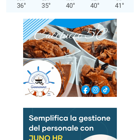
36
°
35
°
40
°
40
°
41
°