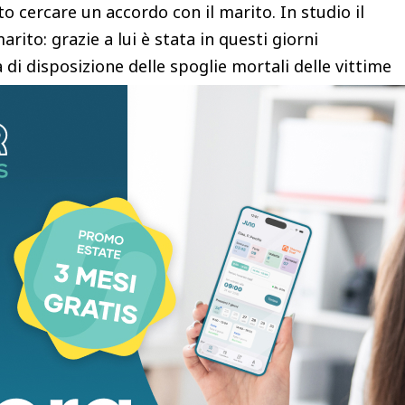
 cercare un accordo con il marito. In studio il
marito: grazie a lui è stata in questi giorni
di disposizione delle spoglie mortali delle vittime
per il caso di Liliana, è stata chiesta
erò, nonostante l’opposizione dei familiari, è stata
 studio in diretta il fratello e il consulente
ope Piemonte.
miliari e le segnalazioni dei telespettatori.