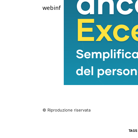
webinfo@adnkronos.com (Web Info
© Riproduzione riservata
TAGS