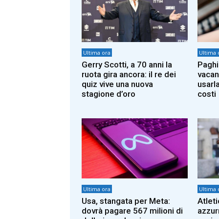
Ultima ora
Ultima 
Gerry Scotti, a 70 anni la
Paghi 
ruota gira ancora: il re dei
vacan
quiz vive una nuova
usarl
stagione d’oro
costi
Ultima ora
Ultima 
Usa, stangata per Meta:
Atlet
dovrà pagare 567 milioni di
azzur