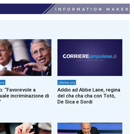
ora
Ultima ora
: “Favorevole a
Addio ad Abbe Lane, regina
uale incriminazione di
del cha cha cha con Totò,
”
De Sica e Sordi