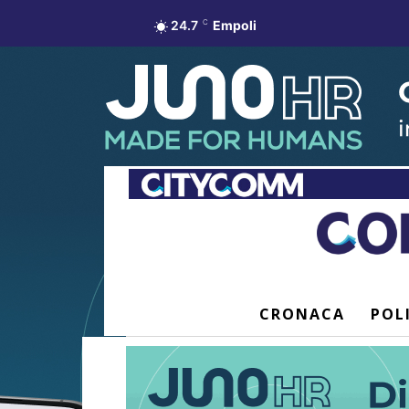
24.7
C
Empoli
CRONACA
POL