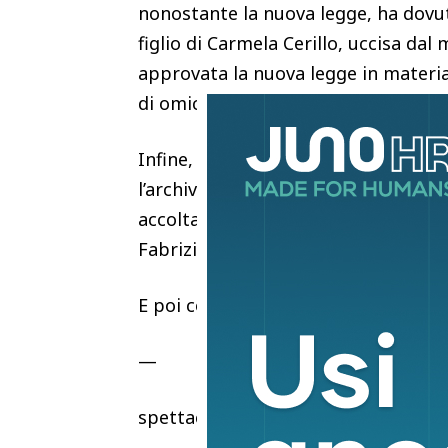
nonostante la nuova legge, ha dovuto
figlio di Carmela Cerillo, uccisa dal 
approvata la nuova legge in materia 
di omicidio.
Infine, la morte di Mara Favro: come 
l’archiviazione. Archiviazione che, p
accolta: Mara si sarebbe suicidata. In
Fabrizio Pace, presidente di Penel
E poi come sempre gli appelli dei fa
—
spettacoli