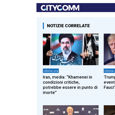
NOTIZIE CORRELATE
Ultima ora
Ultima 
Iran, media: “Khamenei in
Trump
condizioni critiche,
event
potrebbe essere in punto di
Fauci
morte”