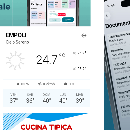
EMPOLI
Cielo Sereno
°
26.2
°
C
24.7
°
23.9
83 %
0.2kmh
0 %
VEN
SAB
DOM
LUN
MAR
37
°
36
°
40
°
40
°
39
°