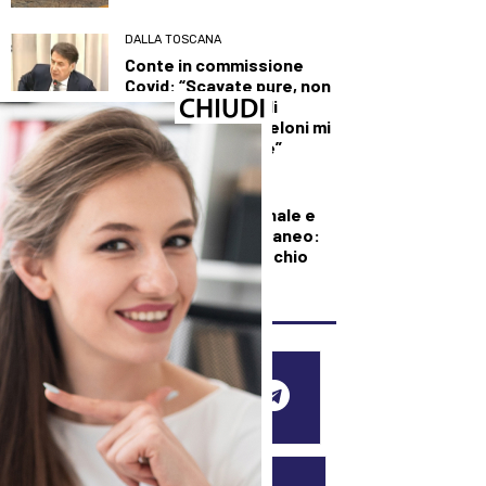
DALLA TOSCANA
Conte in commissione
Covid: “Scavate pure, non
troverete niente di
illecito su di me. Meloni mi
diede del criminale”
DEMOGRAFICA
Pillola, anello vaginale e
impianto sottocutaneo:
l’allerta Aifa sul rischio
meningioma
SEGUICI SUI SOCIAL