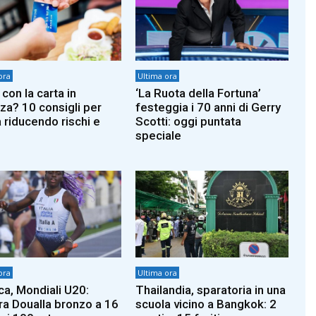
ora
Ultima ora
con la carta in
‘La Ruota della Fortuna’
za? 10 consigli per
festeggia i 70 anni di Gerry
a riducendo rischi e
Scotti: oggi puntata
speciale
ora
Ultima ora
ica, Mondiali U20:
Thailandia, sparatoria in una
ra Doualla bronzo a 16
scuola vicino a Bangkok: 2