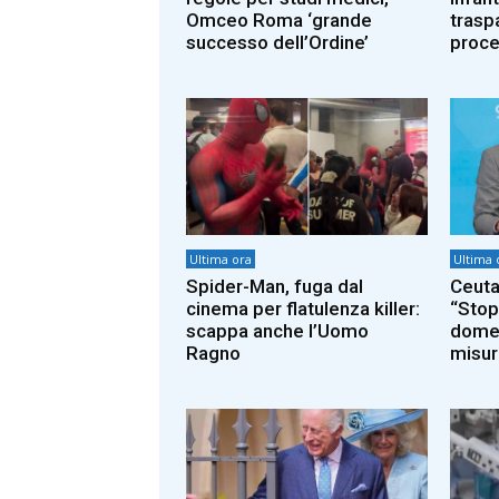
Omceo Roma ‘grande
trasp
successo dell’Ordine’
proce
Ultima ora
Ultima 
Spider-Man, fuga dal
Ceuta,
cinema per flatulenza killer:
“Stop 
scappa anche l’Uomo
domen
Ragno
misur