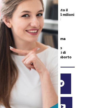
Autorità portuale
regionale, approvato il
piano triennale: 7,5 milioni
di euro per gli scali
toscani
DEMOGRAFICA
“Sembra un problema
tecnico, ma è una
censura”: bloccato
l’accesso a due siti di
informazione sull’aborto
SEGUICI SUI SOCIAL