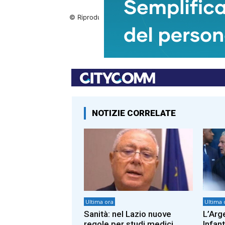
© Riproduzione riservata
TAGS
NOTIZIE CORRELATE
Ultima ora
Ultima 
Sanità: nel Lazio nuove
L’Arg
regole per studi medici,
Infan