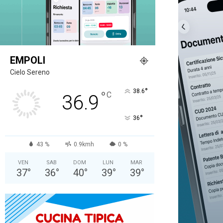
EMPOLI
Cielo Sereno
°
38.6
°
C
36.9
°
36
43 %
0.9kmh
0 %
VEN
SAB
DOM
LUN
MAR
37
°
36
°
40
°
39
°
39
°