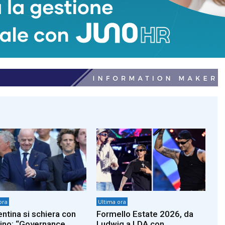
adnkronos
ultimora
ora
Ultima ora
entina si schiera con
Formello Estate 2026, da
tino: “Governance
Ludwig a LDA con