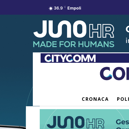
36.9
C
Empoli
CRONACA
POL