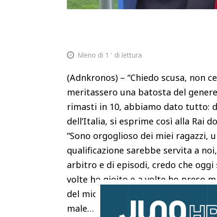
Meno di 1
' di lettura
(Adnkronos) – “Chiedo scusa, non ce 
meritassero una batosta del genere
rimasti in 10, abbiamo dato tutto: di
dell’Italia, si esprime così alla Rai
“Sono orgoglioso dei miei ragazzi, un
qualificazione sarebbe servita a noi
arbitro e di episodi, credo che oggi 
volte ho gioito e a volte ho preso ma
del mio futuro oggi non è important
male… Bisogna accettarlo”, dice con 