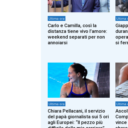
Ultima ora
Ultima 
Carlo e Camilla, così la
Giapp
distanza tiene vivo l’amore:
durant
weekend separati per non
operat
annoiarsi
si fe
Ultima ora
Ultima 
Chiara Pellacani, il servizio
Ascolt
del papà giornalista sui 5 ori
Compi
agli Europei: “Il pezzo più
vince