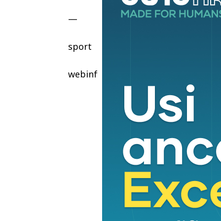
—
sport
webinfo@adnkronos.com (Web Info