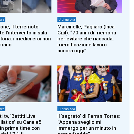
ora
Ultima ora
one, il terremoto
Marcinelle, Pagliaro (Inca
e l’intervento in sala
Cgil): “70 anni di memoria
oria: i medici eroi non
per evitare che riaccada,
rmano
mercificazione lavoro
ancora oggi”
ora
Ultima ora
i tv, ‘Battiti Live
Il ‘segreto’ di Ferran Torres:
lation’ su Canale5
“Appena sveglio mi
 in prime time con
immergo per un minuto in