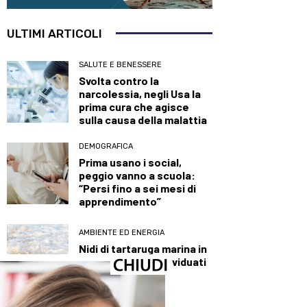
ULTIMI ARTICOLI
SALUTE E BENESSERE
Svolta contro la
narcolessia, negli Usa la
prima cura che agisce
sulla causa della malattia
DEMOGRAFICA
Prima usano i social,
peggio vanno a scuola:
“Persi fino a sei mesi di
apprendimento”
AMBIENTE ED ENERGIA
Nidi di tartaruga marina in
calo, circa 280 individuati
in Italia
DALLA TOSCANA