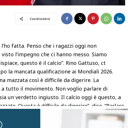
Condividere
l’ho fatta. Penso che i ragazzi oggi non
 visto l’impegno che ci hanno messo. Siamo
spiace, questo è il calcio”. Rino Gattuso, ct
 dopo la mancata qualificazione ai Mondiali 2026.
a mazzata così è difficile da digerire. La
, a tutto il movimento. Non voglio parlare di
sia un verdetto ingiusto. Il calcio oggi è questo, a
zzate. Questa è difficile da digerire”, dice. “Parlare
e, oggi contava andare ai Mondiali. Fa male, fa
le lacrime agli occhi.