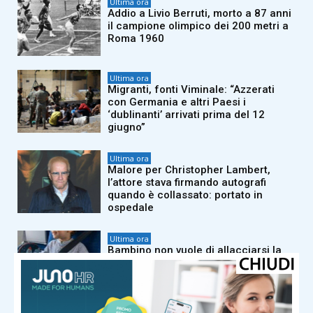
Ultima ora
Addio a Livio Berruti, morto a 87 anni
il campione olimpico dei 200 metri a
Roma 1960
Ultima ora
Migranti, fonti Viminale: “Azzerati
con Germania e altri Paesi i
‘dublinanti’ arrivati prima del 12
giugno”
Ultima ora
Malore per Christopher Lambert,
l’attore stava firmando autografi
quando è collassato: portato in
ospedale
Ultima ora
Bambino non vuole di allacciarsi la
cintura prima del decollo, volo
cancellato