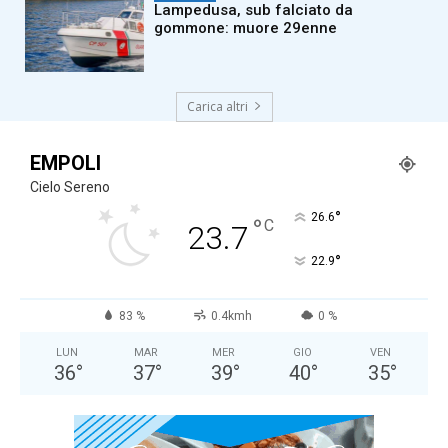
Lampedusa, sub falciato da
gommone: muore 29enne
Carica altri
EMPOLI
Cielo Sereno
°
26.6
°
C
23.7
°
22.9
83 %
0.4kmh
0 %
LUN
MAR
MER
GIO
VEN
36
°
37
°
39
°
40
°
35
°