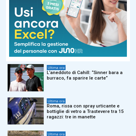
Ultima ora
Sinner salta il Masters 1000 di
Cincinnati: “Problema al ginocchio
destro”
Ultima ora
Furgone con braccianti a bordo si
ribalta nel Foggiano, un morto e 7
feriti
Ultima ora
L’aneddoto di Cahill: “Sinner bara a
burraco, fa sparire le carte”
Ultima ora
Roma, rissa con spray urticante e
bottiglie di vetro a Trastevere tra 15
ragazzi: tre in manette
Ultima ora