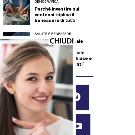
DEMOGRAFICA
Perché investire sui
ventenni triplica il
benessere di tutti
SALUTE E BENESSERE
Maxi incendio a Finale
Emilia, in fiamme
capannone industriale.
L’Ausl: “Finestre chiuse e
condizionatori spenti”
SEGUICI SUI SOCIAL