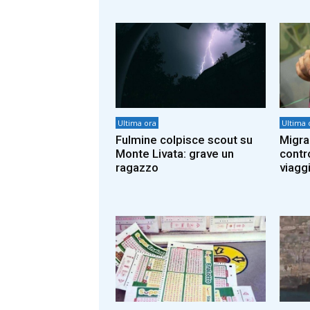
Ultima ora
Ultima 
Fulmine colpisce scout su
Migran
Monte Livata: grave un
contro
ragazzo
viaggi