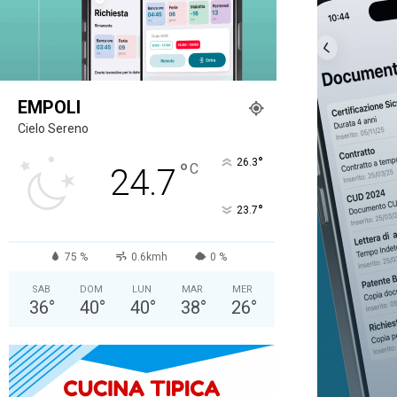
EMPOLI
Cielo Sereno
°
26.3
°
C
24.7
°
23.7
75 %
0.6kmh
0 %
SAB
DOM
LUN
MAR
MER
36
°
40
°
40
°
38
°
26
°