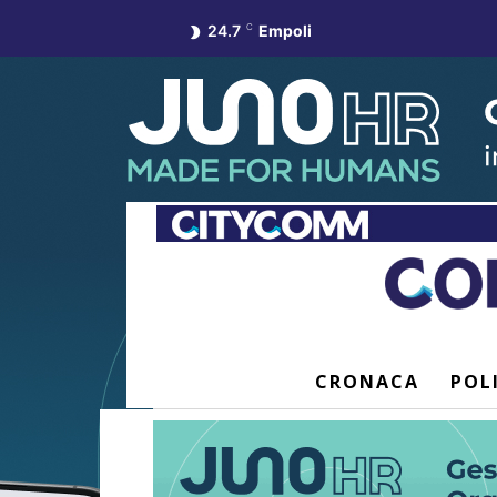
24.7
C
Empoli
CRONACA
POL