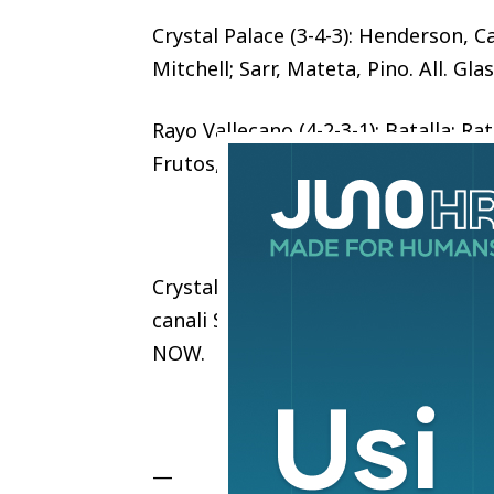
Crystal Palace (3-4-3): Henderson, 
Mitchell; Sarr, Mateta, Pino. All. Gla
Rayo Vallecano (4-2-3-1): Batalla; Ra
Frutos, Palazon, Espino; Alemao. All
Crystal Palace-Rayo Vallecano sarà tr
canali SkySport. La finale si potrà 
NOW.
—