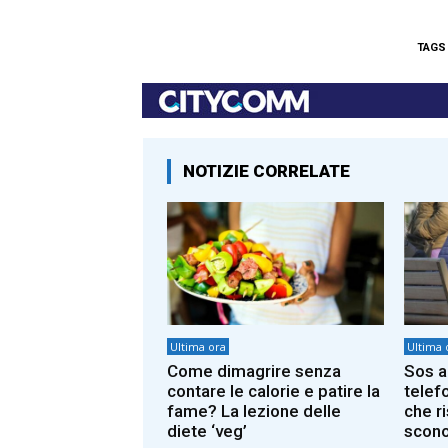
TAGS
NOTIZIE CORRELATE
Ultima ora
Ultima 
Come dimagrire senza
Sos a
contare le calorie e patire la
telef
fame? La lezione delle
che r
diete ‘veg’
scono