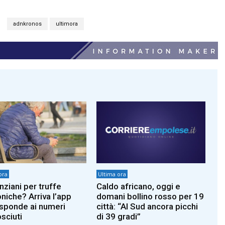
adnkronos
ultimora
ora
Ultima ora
nziani per truffe
Caldo africano, oggi e
oniche? Arriva l’app
domani bollino rosso per 19
isponde ai numeri
città: “Al Sud ancora picchi
sciuti
di 39 gradi”