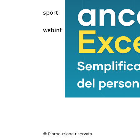
sport
webinfo@adnkronos.com (Web Info
© Riproduzione riservata