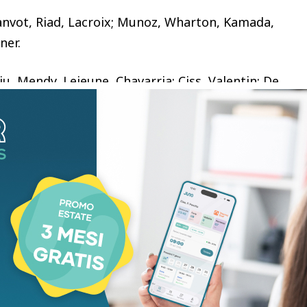
Canvot, Riad, Lacroix; Munoz, Wharton, Kamada,
sner.
tiu, Mendy, Lejeune, Chavarria; Ciss, Valentin; De
. Perez.
asmessa in diretta televisiva e in esclusiva sui
seguire anche in streaming sull’app SkyGo e su