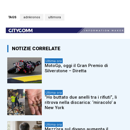
TAGS
adnkronos
ultimora
NOTIZIE CORRELATE
Ultima ora
MotoGp, oggi il Gran Premio di
Silverstone – Diretta
Ultima ora
“Ho buttato due anelli tra i rifiuti”, li
ritrova nella discarica: ‘miracolo’ a
New York
Ultima ora
Mezz’ora sul divano aumenta il