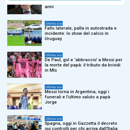
dell’ex premier Romano: aveva 100
anni
Ultima ora
Fallo laterale, palla in autostrada e
incidente: lo show del calcio in
Uruguay
Ultima ora
De Paul, gol e ‘abbraccio’ a Messi per
la morte del papà: il tributo da brividi
in Mls
Ultima ora
Messi torna in Argentina, oggi i
funerali e l’ultimo saluto a papà
Jorge
Ultima ora
Spagna, oggi in Gazzetta il decreto
sui controlli per chi arriva dall’Italia: