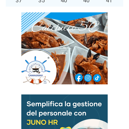
37
°
35
°
40
°
40
°
41
°