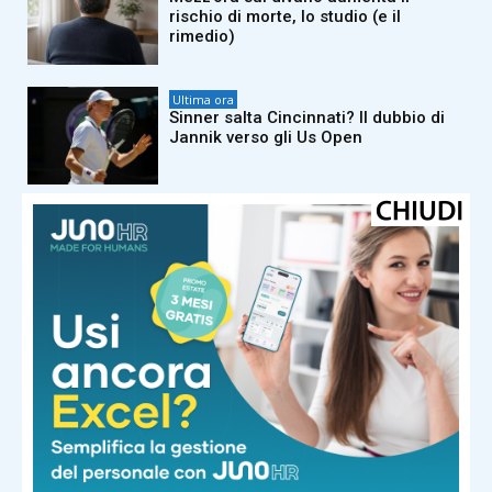
rischio di morte, lo studio (e il
rimedio)
Ultima ora
Sinner salta Cincinnati? Il dubbio di
Jannik verso gli Us Open
Ultima ora
Morto Massimiliano Cencelli, l’uomo
che inventò il ‘manuale’ della
spartizione del potere
Ultima ora
Juve, Di Gregorio non convince:
spunta l’idea Suzuki
Ultima ora
Morta Maria Pia Prodi, la sorella