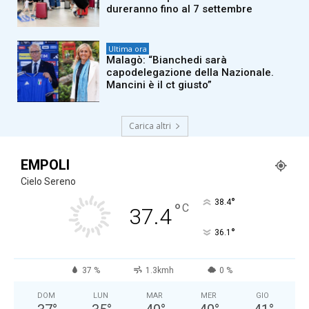
dureranno fino al 7 settembre
Ultima ora
Malagò: “Bianchedi sarà
capodelegazione della Nazionale.
Mancini è il ct giusto”
Carica altri
EMPOLI
Cielo Sereno
°
38.4
°
C
37.4
°
36.1
37 %
1.3kmh
0 %
DOM
LUN
MAR
MER
GIO