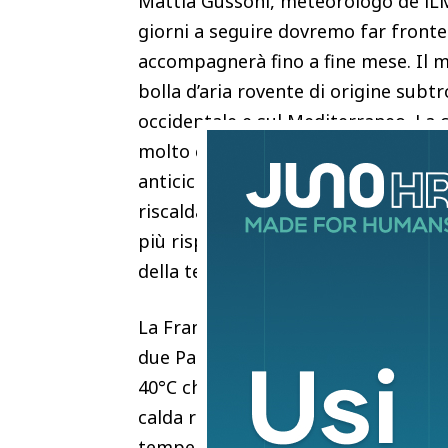
Mattia Gussoni, meteorologo de iLM
giorni a seguire dovremo far fronte
accompagnerà fino a fine mese. Il 
bolla d’aria rovente di origine subt
occidentale e sul Mediterraneo. La c
molto calda e il riscaldamento da co
anticiclonica viene letteralmente sch
riscalda ulteriormente) genererà t
più rispetto alle medie del periodo 
della terribile estate del 2003.
La Francia e la Germania saranno il 
due Paesi si registreranno le anomal
40°C che potrebbero investire metro
calda riuscirà a spingersi molto a n
temperature fino a 35°C, un valore 