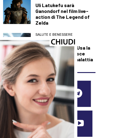
Uli Latukefu sarà
Ganondorf nel film live-
action di The Legend of
Zelda
SALUTE E BENESSERE
Svolta contro la
narcolessia, negli Usa la
prima cura che agisce
sulla causa della malattia
SEGUICI SUI SOCIAL