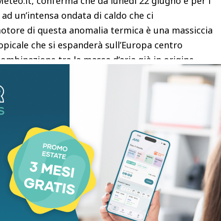
eteo.it, conferma che da lunedì 22 giugno e per i
 ad un’intensa ondata di caldo che ci
motore di questa anomalia termica è una massiccia
ropicale che si espanderà sull’Europa centro
ombinazione tra la massa d’aria già in origine
mpressione (l’aria all’interno della struttura
iacciata verso il suolo e, di conseguenza, si
emperature estremamente anomale (fino a 15°C in
in Francia e Germania); a rischio insomma i record
vero e proprio “cuore” del caldo europeo. In questi
ie più pesanti, con possibili picchi massimi fino a
poli come Parigi e diverse città tedesche. La bolla
ord, valicando la Manica. A Londra si attendono
di assoluto rilievo che metterà a dura prova