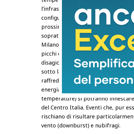
l’infrastruttura urbana britannica. 
configurazione. L’Italia andrà incont
prossimi giorni le temperature toc
soprattutto sulle pianure del Nord e
Milano, Firenze e Roma sperimentera
picchi di 37-38°C percepiti ancora di 
disagio si avvertirà dopo il tramon
sotto la soglia dei 24-25°C (Notti su
raffreddamento del corpo e peggiora
energia che si andrà ad accumulare
temperature) si potranno innescare v
del Centro Italia. Eventi che, pur es
rischiano di risultare particolarmen
vento (downburst) e nubifragi.