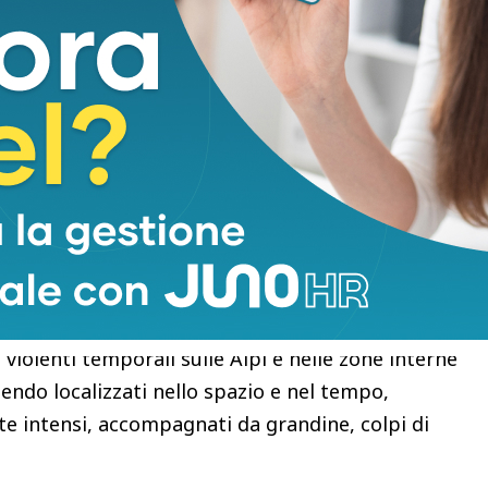
Il nostro Paese non resterà ai margini di questa
ro a giorni di calore diffuso e prolungato. Nei
cheranno diffusamente i 38-39°C, concentrandosi
 su tutte le regioni tirreniche. Centri urbani come
nno condizioni di forte stress bioclimatico, con
più a causa dell’effetto “isola di calore”. Il vero
to. I termometri faranno enorme fatica a scendere
per tropicali), impedendo il naturale
ndo la qualità del sonno. A causa della tantissima
 (maggior evaporazione dai mari con queste
iolenti temporali sulle Alpi e nelle zone interne
sendo localizzati nello spazio e nel tempo,
te intensi, accompagnati da grandine, colpi di