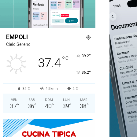
EMPOLI
Cielo Sereno
°
39.2
°
C
37.4
°
36.2
35 %
4.5kmh
2 %
VEN
SAB
DOM
LUN
MAR
37
°
36
°
40
°
39
°
38
°