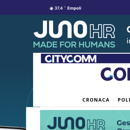
37.4
C
Empoli
CRONACA
POL