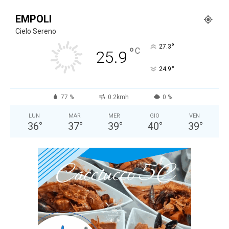
EMPOLI
Cielo Sereno
°
27.3
°
C
25.9
°
24.9
77 %
0.2kmh
0 %
LUN
MAR
MER
GIO
VEN
36
°
37
°
39
°
40
°
39
°