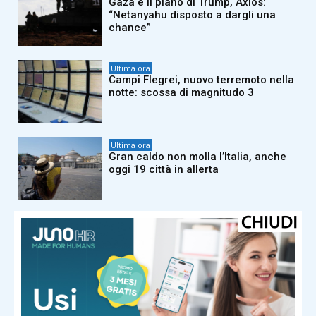
Gaza e il piano di Trump, Axios:
“Netanyahu disposto a dargli una
chance”
Ultima ora
Campi Flegrei, nuovo terremoto nella
notte: scossa di magnitudo 3
Ultima ora
Gran caldo non molla l’Italia, anche
oggi 19 città in allerta
Ultima ora
Il suo mega yacht non soccorre
barca in difficoltà, Zuckerberg nella
bufera
Ultima ora
Morte Berruti, Mattarella: “Figura