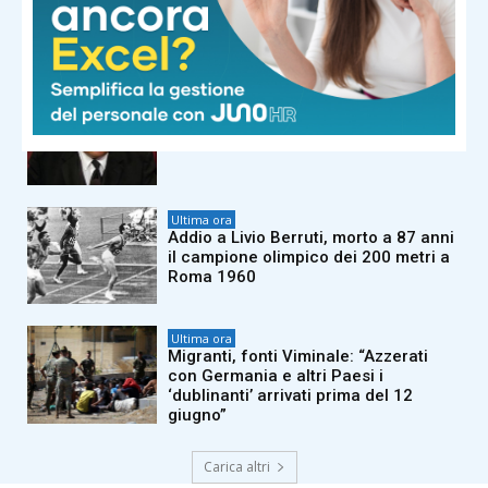
altamente rappresentativa sport
italiano”. Buonfiglio: “Campione
inarrivabile”
Ultima ora
E’ morto Don Nelson, il coach da
record aveva 86 anni
Ultima ora
Addio a Livio Berruti, morto a 87 anni
il campione olimpico dei 200 metri a
Roma 1960
Ultima ora
Migranti, fonti Viminale: “Azzerati
con Germania e altri Paesi i
‘dublinanti’ arrivati prima del 12
giugno”
Carica altri