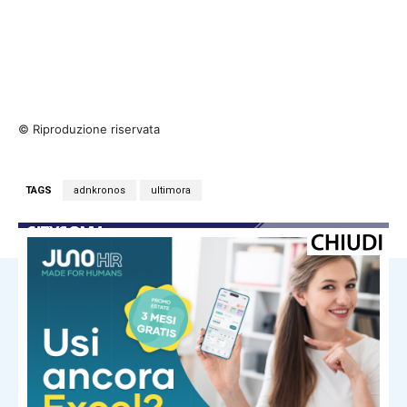
© Riproduzione riservata
TAGS
adnkronos
ultimora
NOTIZIE CORRELATE
Ultima ora
Malagò: “Bianchedi sarà
capodelegazione della Nazionale.
Mancini è il ct giusto”