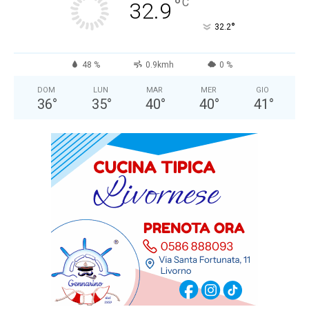
°
C
32.9
°
32.2
48 %
0.9kmh
0 %
DOM
LUN
MAR
MER
GIO
36
°
35
°
40
°
40
°
41
°