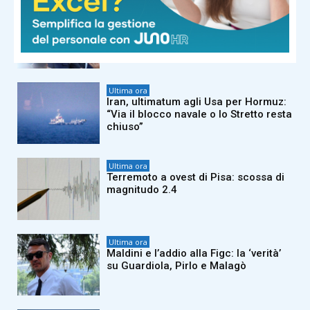
Ultima ora
La Fifa difende Infantino: “Tante
falsità sul presidente, più di 30 anni
di vita dedicati al calcio”
Ultima ora
Iran, ultimatum agli Usa per Hormuz:
“Via il blocco navale o lo Stretto resta
chiuso”
Ultima ora
Terremoto a ovest di Pisa: scossa di
magnitudo 2.4
Ultima ora
Maldini e l’addio alla Figc: la ‘verità’
su Guardiola, Pirlo e Malagò