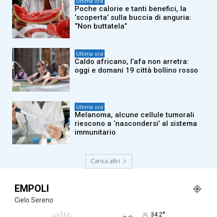
Ultima ora
Poche calorie e tanti benefici, la
‘scoperta’ sulla buccia di anguria:
“Non buttatela”
Ultima ora
Caldo africano, l’afa non arretra:
oggi e domani 19 città bollino rosso
Ultima ora
Melanoma, alcune cellule tumorali
riescono a ‘nascondersi’ al sistema
immunitario
Carica altri
EMPOLI
Cielo Sereno
°
34.2