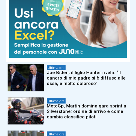
Comunali a Milano, Vannacci: “Il
nostro candidato sindaco è Carmelo
Burgio”
Ultima ora
Eruzione Etna, l’attore Filippo Laganà:
“Bloccato a Catania senza farmaci,
chiesti 700 euro per arrivare a
Palermo”
Ultima ora
Joe Biden, il figlio Hunter rivela: “Il
cancro di mio padre si è diffuso alle
ossa, è molto doloroso”
Ultima ora
MotoGp, Martin domina gara sprint a
Silverstone: ordine di arrivo e come
cambia classifica piloti
Ultima ora