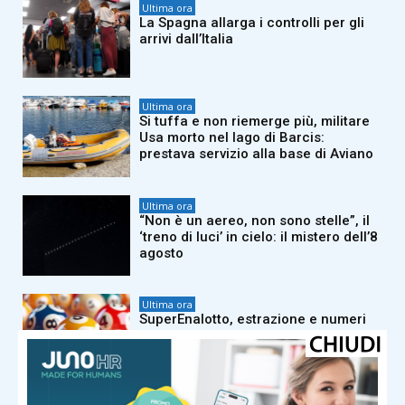
Ultima ora
La Spagna allarga i controlli per gli
arrivi dall’Italia
Ultima ora
Si tuffa e non riemerge più, militare
Usa morto nel lago di Barcis:
prestava servizio alla base di Aviano
Ultima ora
“Non è un aereo, non sono stelle”, il
‘treno di luci’ in cielo: il mistero dell’8
agosto
Ultima ora
SuperEnalotto, estrazione e numeri
vincenti di oggi 8 agosto: a Melfi
centrato il 5+1 da 650mila euro
Ultima ora