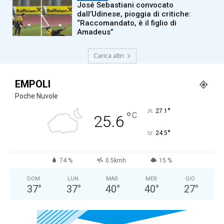
José Sebastiani convocato
dall’Udinese, pioggia di critiche:
“Raccomandato, è il figlio di
Amadeus”
Carica altri
EMPOLI
Poche Nuvole
°
27.1
°
C
25.6
°
24.5
74 %
0.5kmh
15 %
DOM
LUN
MAR
MER
GIO
37
°
37
°
40
°
40
°
27
°