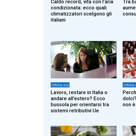
Caldo record, vita con l’aria
Tra b
condizionata: ecco quali
aumen
climatizzatori scelgono gli
consu
italiani
Ultima ora
Ultima 
Lavoro, restare in Italia o
Perch
andare all’estero? Ecco
dolci
bussola per orientarsi tra
non è
sistemi retributivi Ue