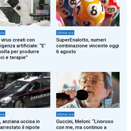
ora
Ultima ora
 virus creati con
SuperEnalotto, numeri
lligenza artificiale: “E’
combinazione vincente oggi
volta per produrre
6 agosto
ci e terapie”
ora
Ultima ora
, anziana uccisa in
Guccini, Meloni: “Livoroso
arrestato il nipote
con me, ma continuo a