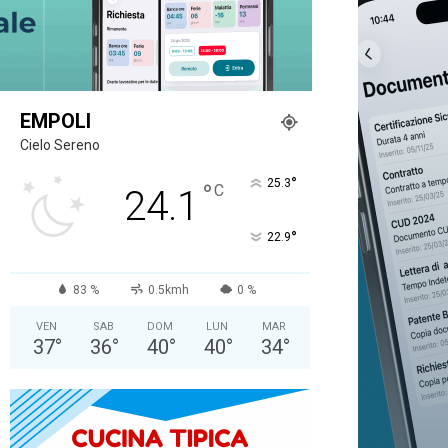
EMPOLI
Cielo Sereno
°
25.3
°
C
24.1
°
22.9
83 %
0.5kmh
0 %
VEN
SAB
DOM
LUN
MAR
37
°
36
°
40
°
40
°
34
°