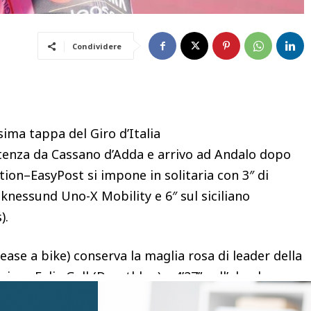
Condividere
sima tappa del Giro d’Italia
tenza da Cassano d’Adda e arrivo ad Andalo dopo
ion–EasyPost si impone in solitaria con 3″ di
nessund Uno-X Mobility e 6″ sul siciliano
).
ase a bike) conserva la maglia rosa di leader della
triaco Felix Gall (Decathlon) e 4’27” sull’olandese
corre la diciottesima frazione, la Fai della