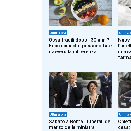
Ultima ora
Ultima 
Ossa fragili dopo i 30 anni?
Nuovi
Ecco i cibi che possono fare
l’inte
davvero la differenza
una s
farma
Ultima ora
Ultima 
Sabato a Roma i funerali del
Chieti
marito della ministra
casa: 