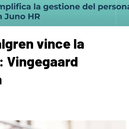
Valgren vince la
: Vingegaard
a