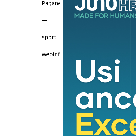
Paganella-Pieve di Soligo di 171 km.
—
sport
webinfo@adnkronos.com (Web Info