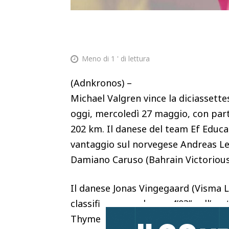
Meno di 1
' di lettura
(Adnkronos) –
Michael Valgren vince la diciassette
oggi, mercoledì 27 maggio, con par
202 km. Il danese del team Ef Educat
vantaggio sul norvegese Andreas Lek
Damiano Caruso (Bahrain Victorious
Il danese Jonas Vingegaard (Visma Le
classifica generale con 4’03” sull’aus
Thymen Arensman (Ineos). Domani si 