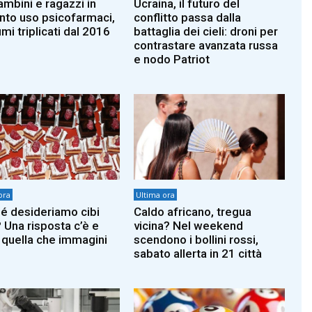
ambini e ragazzi in
Ucraina, il futuro del
to uso psicofarmaci,
conflitto passa dalla
mi triplicati dal 2016
battaglia dei cieli: droni per
contrastare avanzata russa
e nodo Patriot
ora
Ultima ora
é desideriamo cibi
Caldo africano, tregua
? Una risposta c’è e
vicina? Nel weekend
 quella che immagini
scendono i bollini rossi,
sabato allerta in 21 città