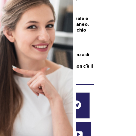
DEMOGRAFICA
Pillola, anello vaginale e
impianto sottocutaneo:
l’allerta Aifa sul rischio
meningioma
DEMOGRAFICA
Culle vuote e assenza di
medici: muore una
neonata perché “non c’è il
dottore”
SEGUICI SUI SOCIAL