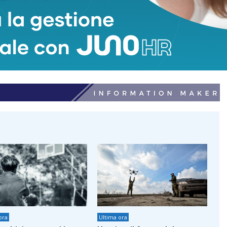
adnkronos
ultimora
ora
Ultima ora