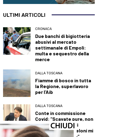
ULTIMI ARTICOLI
CRONACA
Due banchi di bigiotteria
abusivi al mercato
settimanale di Empoli:
multa e sequestro della
merce
DALLA TOSCANA
Fiamme di bosco in tutta
la Regione, superlavoro
per l’Aib
DALLA TOSCANA
Conte in commissione
Covid: “Scavate pure, non
troverete niente di
illecito su di me. Meloni mi
diede del criminale”