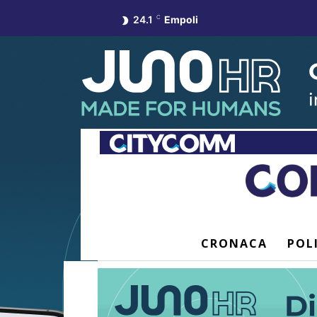
24.1
C
Empoli
CRONACA
POL