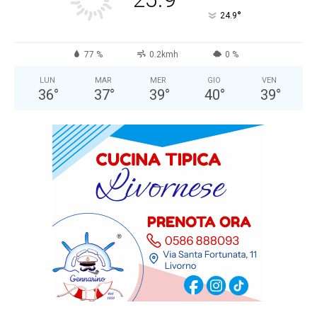
°
24.9
77 %
0.2kmh
0 %
LUN
MAR
MER
GIO
VEN
36
°
37
°
39
°
40
°
39
°