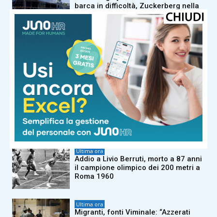
barca in difficoltà, Zuckerberg nella
bufera
Ultima ora
Morte Berruti, Mattarella: “Figura
altamente rappresentativa sport
italiano”. Buonfiglio: “Campione
inarrivabile”
Ultima ora
E’ morto Don Nelson, il coach da
record aveva 86 anni
Ultima ora
Addio a Livio Berruti, morto a 87 anni
il campione olimpico dei 200 metri a
Roma 1960
Ultima ora
Migranti, fonti Viminale: “Azzerati