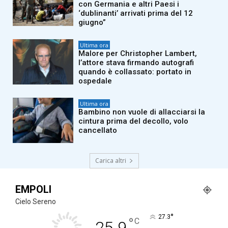
con Germania e altri Paesi i
‘dublinanti’ arrivati prima del 12
giugno”
Ultima ora
Malore per Christopher Lambert,
l’attore stava firmando autografi
quando è collassato: portato in
ospedale
Ultima ora
Bambino non vuole di allacciarsi la
cintura prima del decollo, volo
cancellato
Carica altri
EMPOLI
Cielo Sereno
°
27.3
°
C
25.9