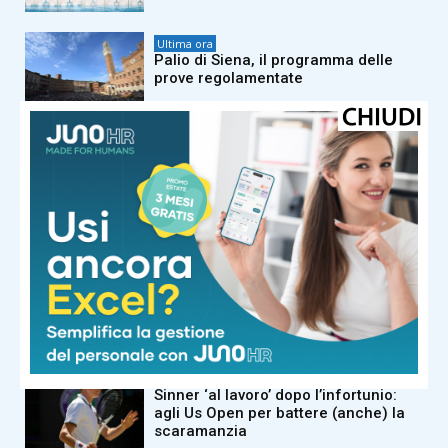
Ultima ora
Palio di Siena, il programma delle
prove regolamentate
Ultima ora
Furlani: “La mia stagione finisce qui,
sto vivendo un periodo di mancanza
di fiducia”
Ultima ora
Salvini contestato al concerto per De
Andrè, la replica e l’attacco della
nipote Alice: “Mio nonno gli avrebbe
chiesto che cosa ci faceva lì”
Ultima ora
Sinner ‘al lavoro’ dopo l’infortunio:
agli Us Open per battere (anche) la
scaramanzia