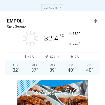
Carica altri
EMPOLI
Cielo Sereno
°
33.7
°
C
32.4
°
29.9
49 %
2.2kmh
0 %
LUN
MAR
MER
GIO
VEN
32
°
37
°
39
°
40
°
40
°