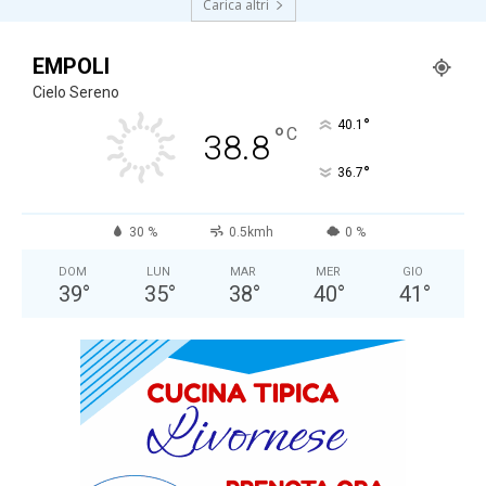
Carica altri
EMPOLI
Cielo Sereno
°
40.1
°
C
38.8
°
36.7
30 %
0.5kmh
0 %
DOM
LUN
MAR
MER
GIO
39
°
35
°
38
°
40
°
41
°