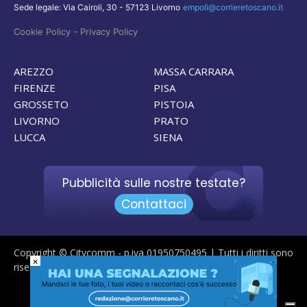
Sede legale: Via Cairoli, 30 - 57123 Livorno
empoli@corrieretoscano.it
-
Cookie Policy
Privacy Policy
AREZZO
MASSA CARRARA
FIRENZE
PISA
GROSSETO
PISTOIA
LIVORNO
PRATO
LUCCA
SIENA
Pubblicità sulle nostre testate?
Contattaci
Copyright © Citycomm - p.iva 01950750495 | Tutti i diritti sono
×
riservati