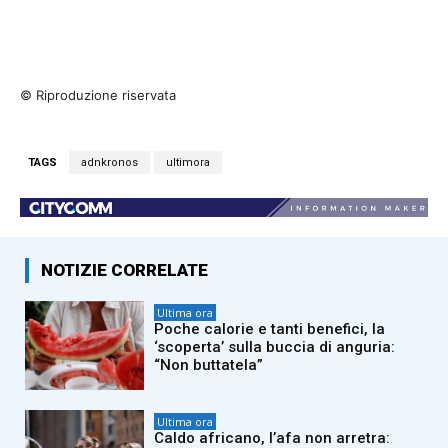
© Riproduzione riservata
TAGS
adnkronos
ultimora
NOTIZIE CORRELATE
Ultima ora
Poche calorie e tanti benefici, la
‘scoperta’ sulla buccia di anguria:
“Non buttatela”
Ultima ora
Caldo africano, l’afa non arretra: