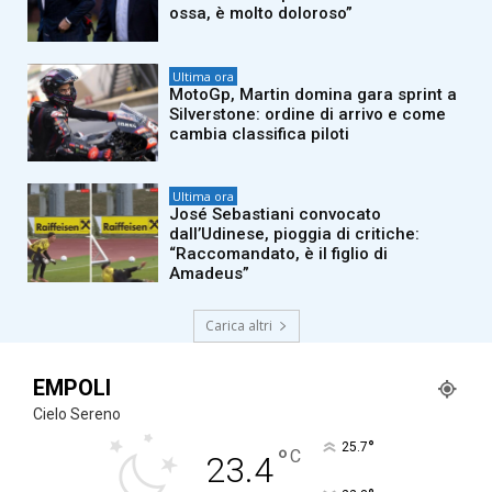
ossa, è molto doloroso”
Ultima ora
MotoGp, Martin domina gara sprint a
Silverstone: ordine di arrivo e come
cambia classifica piloti
Ultima ora
José Sebastiani convocato
dall’Udinese, pioggia di critiche:
“Raccomandato, è il figlio di
Amadeus”
Carica altri
EMPOLI
Cielo Sereno
°
25.7
°
C
23.4