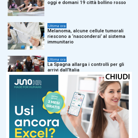
oggi e domani 19 città bollino rosso
Ultima ora
Melanoma, alcune cellule tumorali
riescono a ‘nascondersi’ al sistema
immunitario
Ultima ora
La Spagna allarga i controlli per gli
arrivi dall’Italia
Ultima ora
Si tuffa e non riemerge più, militare
Usa morto nel lago di Barcis:
prestava servizio alla base di Aviano
Ultima ora
“Non è un aereo, non sono stelle”, il
‘treno di luci’ in cielo: il mistero dell’8