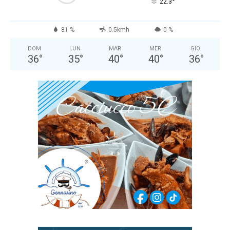
°
22.3
81 %
0.5kmh
0 %
DOM
LUN
MAR
MER
GIO
36
°
35
°
40
°
40
°
36
°