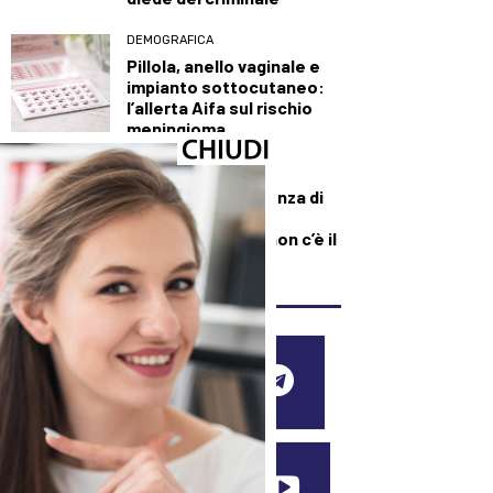
DEMOGRAFICA
Pillola, anello vaginale e
impianto sottocutaneo:
l’allerta Aifa sul rischio
meningioma
DEMOGRAFICA
Culle vuote e assenza di
medici: muore una
neonata perché “non c’è il
dottore”
SEGUICI SUI SOCIAL