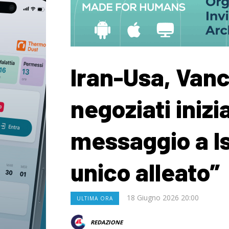
Iran-Usa, Van
negoziati inizia
messaggio a I
unico alleato”
18 Giugno 2026 20:00
ULTIMA ORA
REDAZIONE