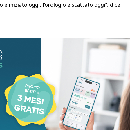
do è iniziato oggi, l’orologio è scattato oggi”, dice
relativi in particolare al programma nucleare
 di Hormuz e viene rimosso il blocco navale
a di nuovo”, dice Vance riguardo alla chiusura
ando che “noi crediamo che un passaggio marittimo
gi, e questa è la nostra posizione”. Il
n prevede che lo stretto sia aperto senza pedaggi
si tratta dei pedaggi – afferma – ma di garantire che
 per strozzare l’economia globale. Francamente
vogliono gli iraniani, non è quello che vuole