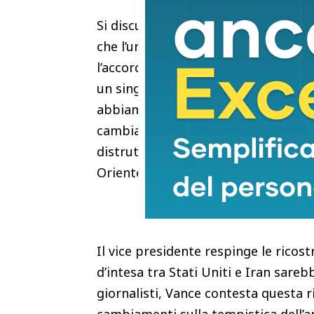
Si discute dei 300 miliardi di dollar
che l’unico modo in cui gli iraniani
l’accordo e che cambino il loro com
un singolo centesimo arriverà dagli 
abbiamo veramente una win-win situa
cambiano il loro atteggiamento, il l
distrutto. Se cambiano, allora avra
Oriente” e viceversa.
Il vice presidente respinge le rico
d’intesa tra Stati Uniti e Iran sare
giornalisti, Vance contesta questa r
cambiamenti sulla tempistica dell’a