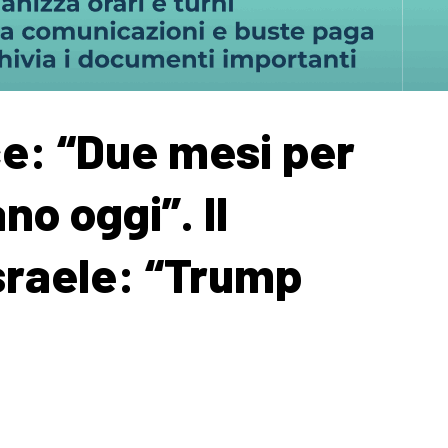
ce: “Due mesi per
no oggi”. Il
sraele: “Trump