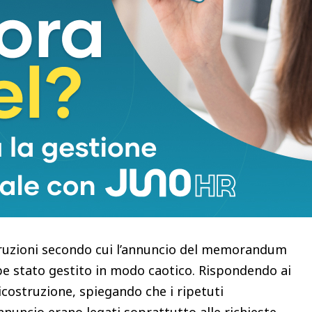
i che Teheran potrebbe ricevere: “Il semplice fatto
 avranno queste risorse è che rispettino a pieno
portamento”, dice ribadendo che “in ogni caso non
Stati Uniti” e “in nessuna circostanza. Così
zione per gli Usa – aggiunge- se gli iraniani non
oro esercito e il loro programma nucleare è già
nno una relazione trasformativa con il Medio
struzioni secondo cui l’annuncio del memorandum
bbe stato gestito in modo caotico. Rispondendo ai
icostruzione, spiegando che i ripetuti
nnuncio erano legati soprattutto alle richieste