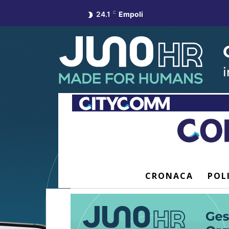
24.1
C
Empoli
CRONACA
POL