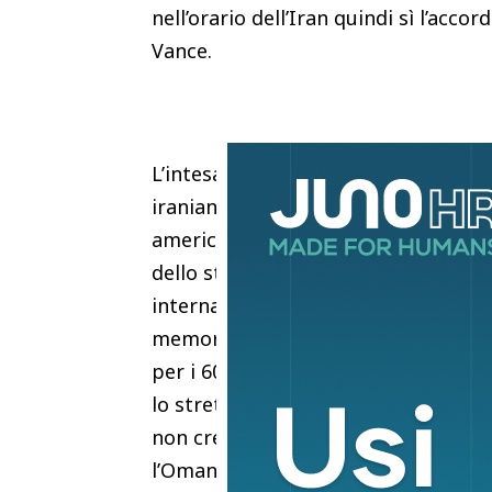
nell’orario dell’Iran quindi sì l’accor
Vance.
L’intesa sarà seguita dai negoziati 
iraniano. Intanto, riapre lo Stretto
americano. “Non vogliamo che succed
dello stretto di Hormuz, sottoline
internazionale non debba avere pedag
memorandum di intesa tra Usa e Ira
per i 60 giorni dei negoziati. “Non 
lo stretto non venga mai più usato
non credo che questo sia quello che 
l’Oman”.