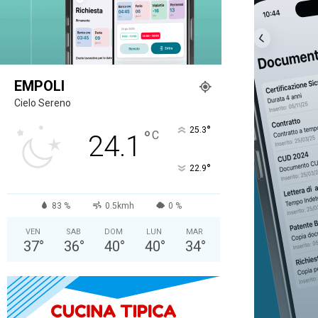
EMPOLI
Cielo Sereno
°
25.3
°
C
24.1
°
22.9
83 %
0.5kmh
0 %
VEN
SAB
DOM
LUN
MAR
37
°
36
°
40
°
40
°
34
°