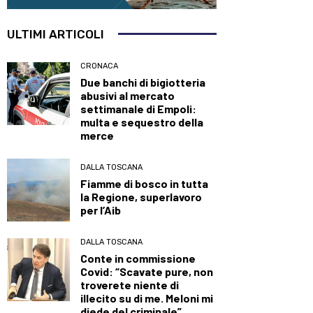
ULTIMI ARTICOLI
CRONACA
Due banchi di bigiotteria
abusivi al mercato
settimanale di Empoli:
multa e sequestro della
merce
DALLA TOSCANA
Fiamme di bosco in tutta
la Regione, superlavoro
per l’Aib
DALLA TOSCANA
Conte in commissione
Covid: “Scavate pure, non
troverete niente di
illecito su di me. Meloni mi
diede del criminale”