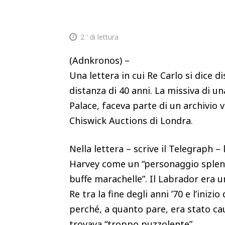
2
' di lettura
(Adnkronos) –
Una lettera in cui Re Carlo si dice 
distanza di 40 anni. La missiva di u
Palace, faceva parte di un archivio v
Chiswick Auctions di Londra.
Nella lettera – scrive il Telegraph – 
Harvey come un “personaggio splend
buffe marachelle”. Il Labrador era 
Re tra la fine degli anni ’70 e l’iniz
perché, a quanto pare, era stato caus
trovava “troppo puzzolente”.