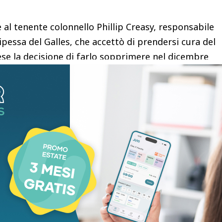
e al tenente colonnello Phillip Creasy, responsabile
cipessa del Galles, che accettò di prendersi cura del
se la decisione di farlo sopprimere nel dicembre
resa pubblica, il Re, in risposta alla “tristissima”
 al tenente colonnello Creasy: “Hai fatto
sta decisione, anche se è sempre una decisione
sì contento che tutti voi lo abbiate amato così
ndo eravamo entrambi un po’ più giovani, mi
buffonate”. “Come dici tu – proseguiva Charles –
osso ringraziare abbastanza te e tua moglie per la
cettato di prendervi cura di lui e per avergli
o da quei canili umidi”.
oscritti presso Chiswick Auctions, ha dichiarato: