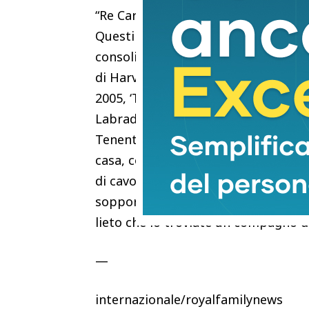
“Re Carlo ha spesso parlato pubblica
Questi oggetti dimostrano il suo si
consolidata immagine di amante degl
di Harvey dalla casa reale furono di
2005, ‘The Firm’, in cui raccontò: “Ar
Labrador Harvey perché Diana pens
Tenente Colonnello Creasy rivelò in
casa, con un divertente accenno alla
di cavoli. Carlo rispose con umori
sopportare le sue abitudini asociali,
lieto che lo troviate un compagno 
—
internazionale/royalfamilynews