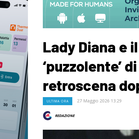
Lady Diana e i
‘puzzolente’ di
retroscena do
27 Maggio 2026 13:29
ULTIMA ORA
REDAZIONE