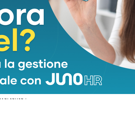
mente del suo affetto per gli animali e la natura.
ncero amore per il suo cane e rafforzano la sua
i animali”. Le voci sul motivo dell’allontanamento
vulgate dalla biografa Penny Junor nel suo libro del
rivò persino a dare via il suo fedele vecchio
ava che puzzasse”. Un memorandum d’archivio del
oltre che Harvey si era ben adattato alla sua nuova
 sua propensione a distruggere le aiuole e gli orti
smo al memorandum dicendo: “Se davvero riuscite a
 e vi prego di dirmi se vi mette a disagio, sono
divertente”.