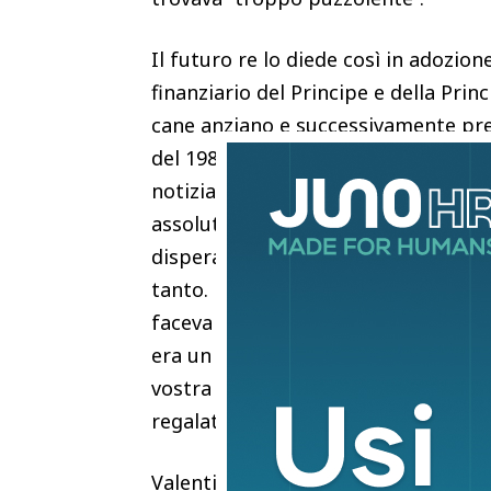
Il futuro re lo diede così in adozion
finanziario del Principe e della Prin
cane anziano e successivamente pre
del 1987. Nella lettera recentemente 
notizia della morte di Harvey, disse
assolutamente bene a prendere que
disperata”. Il Re aggiunse: “Sono co
tanto. Era un tipo splendido e, qua
faceva ridere tantissimo con le sue 
era un vecchio amico fedele e non p
vostra grande gentilezza nell’aver ac
regalato una serena pensione lontan
Valentina Borghi, specialista di man