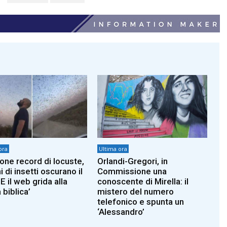
ora
Ultima ora
ione record di locuste,
Orlandi-Gregori, in
i di insetti oscurano il
Commissione una
 E il web grida alla
conoscente di Mirella: il
 biblica’
mistero del numero
telefonico e spunta un
‘Alessandro’