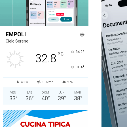
EMPOLI
Cielo Sereno
°
34.2
°
C
32.8
°
31.4
40 %
1.3kmh
2 %
VEN
SAB
DOM
LUN
MAR
33
°
36
°
40
°
39
°
38
°