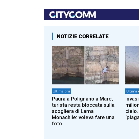
NOTIZIE CORRELATE
Ultima ora
Ultima 
Paura a Polignano a Mare,
Invas
turista resta bloccata sulla
milion
scogliera di Lama
cielo.
Monachile: voleva fare una
‘piaga
foto