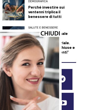
DEMOGRAFICA
Perché investire sui
ventenni triplica il
benessere di tutti
SALUTE E BENESSERE
Maxi incendio a Finale
Emilia, in fiamme
capannone industriale.
L’Ausl: “Finestre chiuse e
condizionatori spenti”
SEGUICI SUI SOCIAL