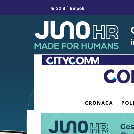
32.8
C
Empoli
CRONACA
POL