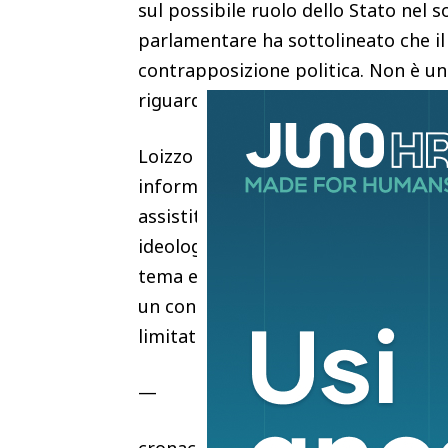
sul possibile ruolo dello Stato nel s
parlamentare ha sottolineato che il
contrapposizione politica. Non è un
riguarda la scienza, l’economia e i c
Loizzo ha poi richiamato “l’importa
informato, citando anche il dibatti
assistita che – ha osservato – devon
ideologico”. Infine, ha ribadito la n
tema e ha evidenziato come la diffus
un contesto in cui i dati non sono 
limitata tracciabilità delle attività 
—
cronaca