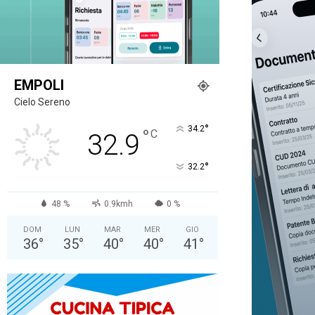
EMPOLI
Cielo Sereno
°
34.2
°
C
32.9
°
32.2
48 %
0.9kmh
0 %
DOM
LUN
MAR
MER
GIO
36
°
35
°
40
°
40
°
41
°