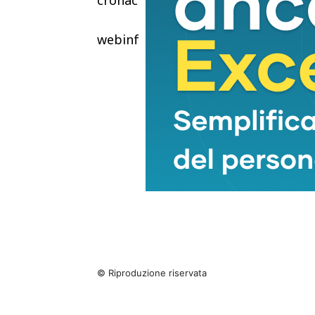
webinfo@adnkronos.com (Web Info
© Riproduzione riservata