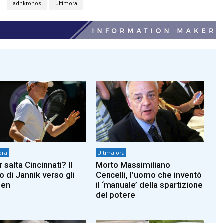
adnkronos
ultimora
ora
Ultima ora
 salta Cincinnati? Il
Morto Massimiliano
o di Jannik verso gli
Cencelli, l’uomo che inventò
pen
il ‘manuale’ della spartizione
del potere