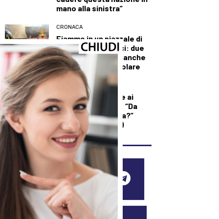
mano alla sinistra”
CRONACA
Fiamme in un piazzale di
rimessaggio a Vinci: due
intossicati, brucia anche
l’abitazione del titolare
DEMOGRAFICA
Licia Colò risponde ai
commenti sull’età: “Da
quando è un’offesa?”
(solo per le donne)
SEGUICI SUI SOCIAL