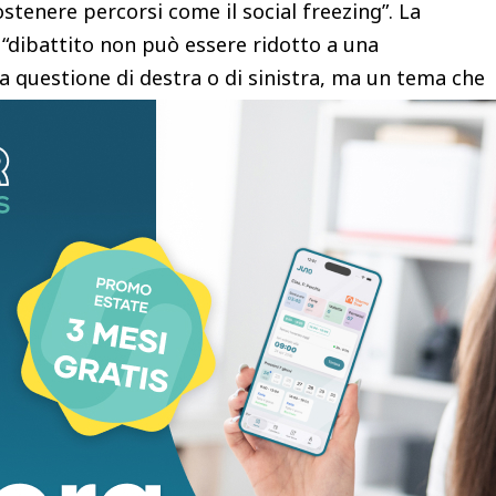
ostenere percorsi come il social freezing”. La
 “dibattito non può essere ridotto a una
a questione di destra o di sinistra, ma un tema che
ambiamenti sociali dei Paesi occidentali”.
nza di un confronto pubblico più trasparente e
to su oncofertilità e procreazione medicalmente
o essere affrontate con rigore scientifico e non
ecessità di “valutare nel merito gli emendamenti sul
ione delle tecniche di Pma sia in crescita, pur in
ancora completamente esaustivi, soprattutto per la
svolte nel settore privato e all’estero”.