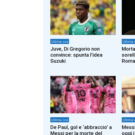
Ultima ora
Ultima 
Juve, Di Gregorio non
Morta
convince: spunta l’idea
sorel
Suzuki
Roman
Ultima ora
Ultima 
De Paul, gol e ‘abbraccio’ a
Messi
Messi per la morte del
oggi i