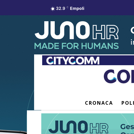
32.9
C
Empoli
CRONACA
POL