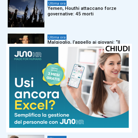
Ultima ora
Yemen, Houthi attaccano forze
governative: 45 morti
Ultima ora
Malgioglio, l’appello ai giovani: “Il
sole può uccidere, io potevo morire
per un melanoma”
Ultima ora
Ceuta, allarme del sindaco Vivas:
“Un’invasione, e non è finita”. Ue in
allerta per il 15 agosto
Ultima ora
Allarme bomba a Milano, evacuati sei
centri commerciali: sospetti su un
14enne