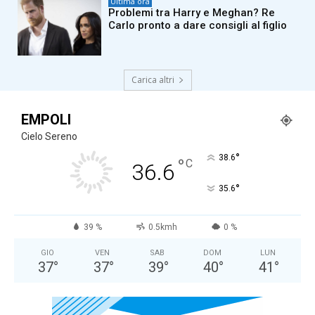
Ultima ora
Problemi tra Harry e Meghan? Re
Carlo pronto a dare consigli al figlio
Carica altri
EMPOLI
Cielo Sereno
°
38.6
°
C
36.6
°
35.6
39 %
0.5kmh
0 %
GIO
VEN
SAB
DOM
LUN
37
°
37
°
39
°
40
°
41
°