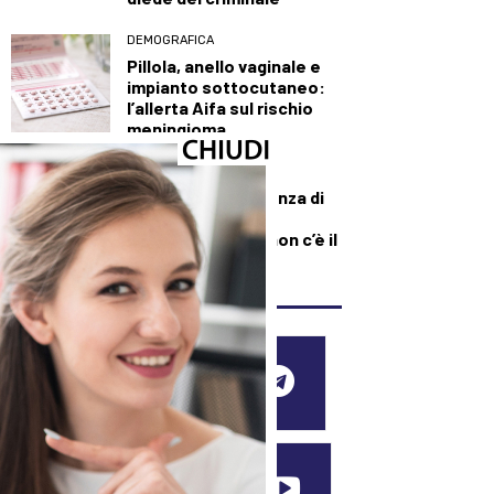
DEMOGRAFICA
Pillola, anello vaginale e
impianto sottocutaneo:
l’allerta Aifa sul rischio
meningioma
DEMOGRAFICA
Culle vuote e assenza di
medici: muore una
neonata perché “non c’è il
dottore”
SEGUICI SUI SOCIAL