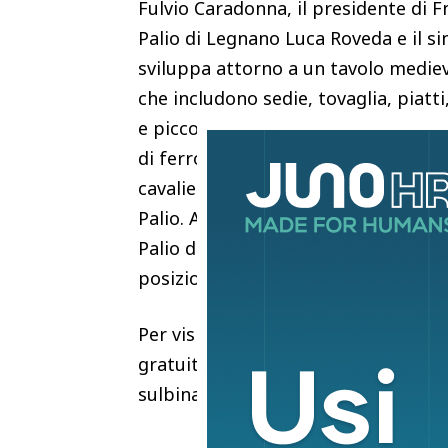
Fulvio Caradonna, il presidente di F
Palio di Legnano Luca Roveda e il si
sviluppa attorno a un tavolo medieva
che includono sedie, tovaglia, piatti,
e piccoli oggetti in legno, brocche,
di ferro e nove manichini con costum
cavaliere, dama, ancelle, religioso, 
Palio. Alcuni pannelli didattici e ma
Palio di Legnano completano l’espos
posizionati nel piano ammezzato de
Per visitare l’allestimento presso l’
gratuita con registrazione a questo l
sulbinario-giusto-il-palio-di-legna