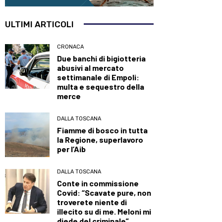
ULTIMI ARTICOLI
CRONACA
Due banchi di bigiotteria
abusivi al mercato
settimanale di Empoli:
multa e sequestro della
merce
DALLA TOSCANA
Fiamme di bosco in tutta
la Regione, superlavoro
per l’Aib
DALLA TOSCANA
Conte in commissione
Covid: “Scavate pure, non
troverete niente di
illecito su di me. Meloni mi
diede del criminale”