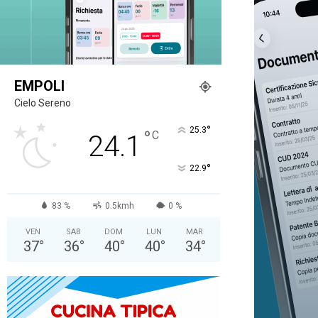
EMPOLI
Cielo Sereno
°
25.3
°
C
24.1
°
22.9
83 %
0.5kmh
0 %
VEN
SAB
DOM
LUN
MAR
37
°
36
°
40
°
40
°
34
°