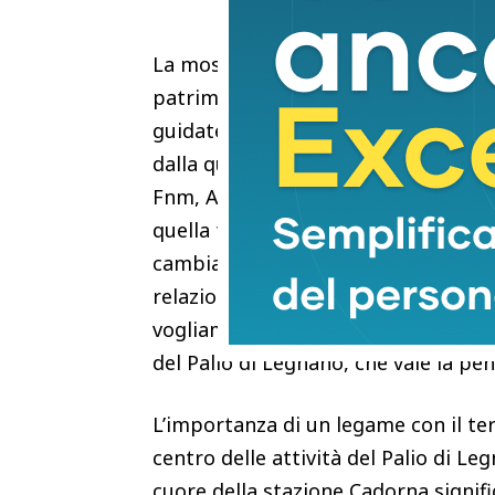
La mostra rientra nel programma uff
patrimonio museale milanese attrav
guidate e attività diffuse in città. 
dalla quotazione in Borsa, coincide c
Fnm, Andrea Gibelli-. Grazie allo svi
quella ferroviaria, gli stili di vita, 
cambiati e si sono evoluti. Esiste un 
relazioni locali che danno forma all
vogliamo assumere è la valorizzazio
del Palio di Legnano, che vale la p
L’importanza di un legame con il ter
centro delle attività del Palio di Leg
cuore della stazione Cadorna signif