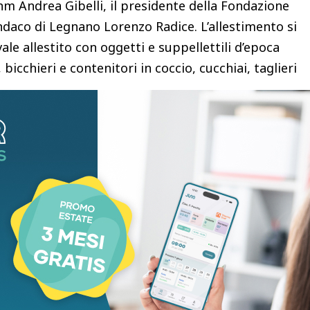
nm Andrea Gibelli, il presidente della Fondazione
ndaco di Legnano Lorenzo Radice. L’allestimento si
le allestito con oggetti e suppellettili d’epoca
 bicchieri e contenitori in coccio, cucchiai, taglieri
 candelabro e candele, cibi vari. Elmo, spade, maglia
i storici delle Contrade – Capitano, Castellana,
bambini – arricchiscono il racconto della storia del
teriali multimediali provenienti dalle collezioni del
izione; parte di questi materiali saranno
lla stazione.
Altro deposito bagagli è richiesta la prenotazione
ink: https://www.eventbrite.it/e/biglietti-storie-
no-1984610365026