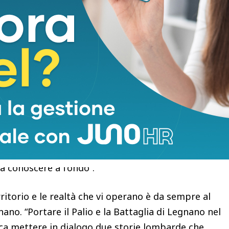
iciale di MuseoCity 2026, che celebra il
erso aperture straordinarie, mostre, visite
“La storia di Fnm, che quest’anno celebra i 100 anni
on quella dei territori -sottolinea il presidente di
luppo delle reti dei trasporti, a cominciare da
i modelli di relazione e le realtà produttive sono
legame tra le infrastrutture fisiche e le reti di
e comunità. Il nostro obiettivo e il compito che
ne del patrimonio storico e culturale, come quello
ena conoscere a fondo”.
ritorio e le realtà che vi operano è da sempre al
nano. “Portare il Palio e la Battaglia di Legnano nel
ica mettere in dialogo due storie lombarde che