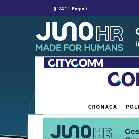
24.1
C
Empoli
CRONACA
POL