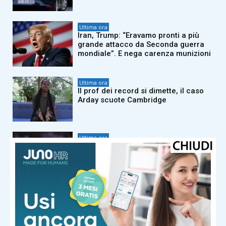
Ultima ora
Iran, Trump: “Eravamo pronti a più
grande attacco da Seconda guerra
mondiale”. E nega carenza munizioni
Ultima ora
Il prof dei record si dimette, il caso
Arday scuote Cambridge
Ultima ora
Sorpresa a Montreal, Zverev subito
eliminato
Ultima ora
In ferie senza e-mail e chat? Ecco
come organizzarsi per staccare
davvero la spina dal lavoro