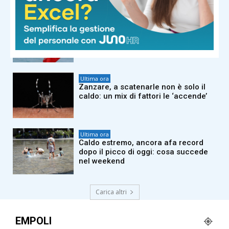
Ultima ora
Iran, Teheran punta tutto su controllo
Stretto Hormuz: ma è una
scommessa rischiosa
Ultima ora
Zanzare, a scatenarle non è solo il
caldo: un mix di fattori le ‘accende’
Ultima ora
Caldo estremo, ancora afa record
dopo il picco di oggi: cosa succede
nel weekend
Carica altri
EMPOLI