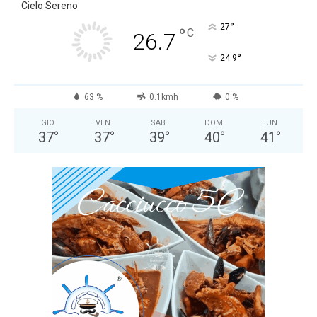
Cielo Sereno
°
27
°
C
26.7
°
24.9
63 %
0.1kmh
0 %
GIO
VEN
SAB
DOM
LUN
37
°
37
°
39
°
40
°
41
°