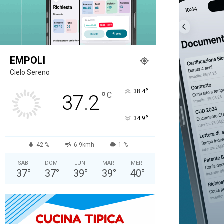
EMPOLI
Cielo Sereno
°
38.4
°
C
37.2
°
34.9
42 %
6.9kmh
1 %
SAB
DOM
LUN
MAR
MER
37
°
37
°
39
°
39
°
40
°