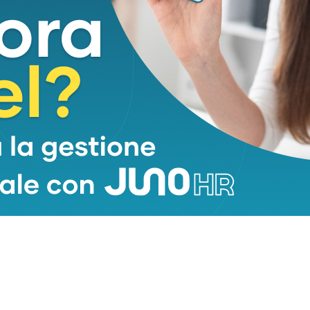
e. Ai candidati è richiesta disponibilità a
i limitrofe; flessibilità oraria; ottime capacità
 solving, precisione, atteggiamento proattivo.
rienze pregresse in ruoli a contatto con il
)