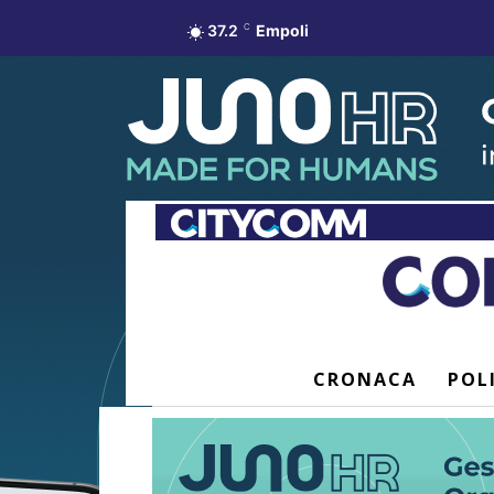
37.2
C
Empoli
CRONACA
POL