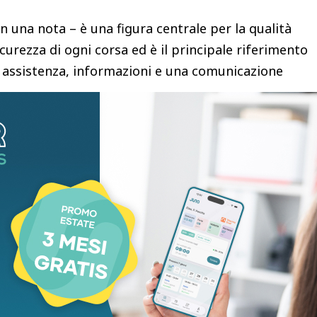
in una nota – è una figura centrale per la qualità
sicurezza di ogni corsa ed è il principale riferimento
ce assistenza, informazioni e una comunicazione
 chi viaggia e contribuisce in modo determinante alla
ati selezionati per questo ruolo parteciperanno al
’azienda, che consentirà loro di acquisire tutte le
ento del lavoro.
rmazione della durata di circa sei mesi, al termine
no gli esami teorici e pratici e svolgeranno un
necessari per conseguire l’abilitazione a
ezione è necessario essere in possesso di un
 di una laurea, avere un’ottima padronanza della
nglese; la familiarità con altre lingue straniere sarà