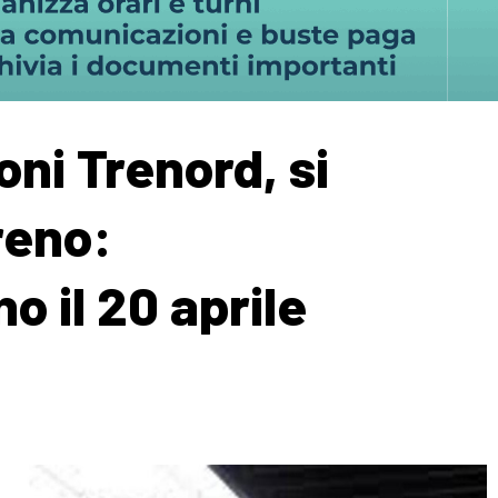
ni Trenord, si
reno:
o il 20 aprile