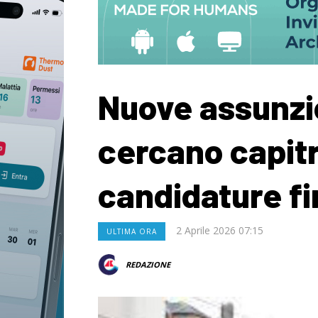
Nuove assunzio
cercano capit
candidature fin
2 Aprile 2026 07:15
ULTIMA ORA
REDAZIONE