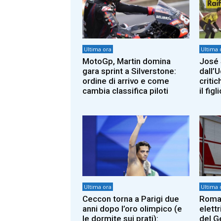
Ultima ora
Ultima 
MotoGp, Martin domina
José 
gara sprint a Silverstone:
dall’U
ordine di arrivo e come
criti
cambia classifica piloti
il fig
Ultima ora
Ultima 
Ceccon torna a Parigi due
Roma,
anni dopo l’oro olimpico (e
elettr
le dormite sui prati):
del G