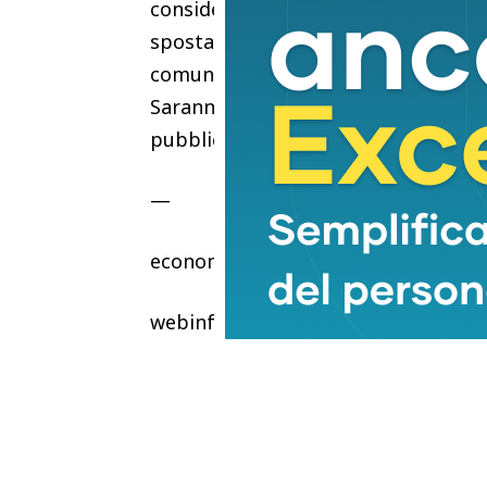
considerata un requisito preferenzial
spostarsi in Lombardia e nelle region
comunicative, attitudine al problem
Saranno valutate positivamente espe
pubblico.
—
economia
webinfo@adnkronos.com (Web Info