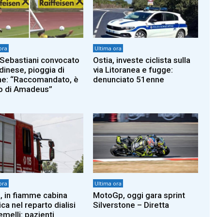
ora
Ultima ora
Sebastiani convocato
Ostia, investe ciclista sulla
dinese, pioggia di
via Litoranea e fugge:
che: “Raccomandato, è
denunciato 51enne
lio di Amadeus”
ora
Ultima ora
 in fiamme cabina
MotoGp, oggi gara sprint
ica nel reparto dialisi
Silverstone – Diretta
emelli: pazienti