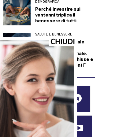
DEMOGRAFICA
Perché investire sui
ventenni triplica il
benessere di tutti
SALUTE E BENESSERE
Maxi incendio a Finale
Emilia, in fiamme
capannone industriale.
L’Ausl: “Finestre chiuse e
condizionatori spenti”
SEGUICI SUI SOCIAL