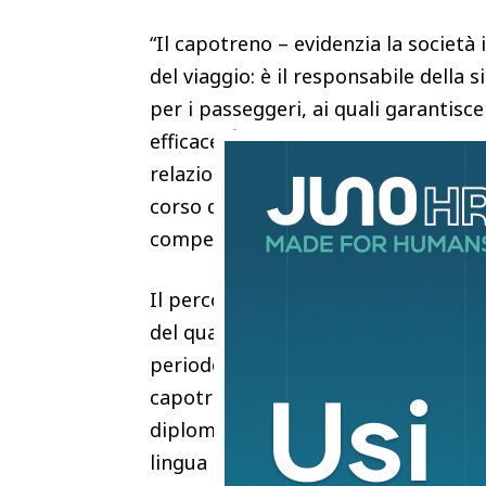
“Il capotreno – evidenzia la società 
del viaggio: è il responsabile della 
per i passeggeri, ai quali garantis
efficace. È il volto dell’azienda per
relazione con il pubblico”. I candid
corso di formazione organizzato dall
competenze necessarie allo svolgim
Il percorso prevede un periodo di fo
del quale i professionisti sosterran
periodo di tirocinio. Sono passaggi 
capotreno. Per partecipare alla sel
diploma di scuola media superiore o
lingua italiana e un buon livello di i