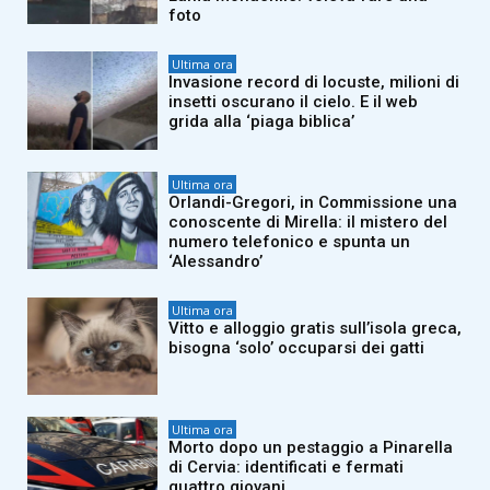
foto
Ultima ora
Invasione record di locuste, milioni di
insetti oscurano il cielo. E il web
grida alla ‘piaga biblica’
Ultima ora
Orlandi-Gregori, in Commissione una
conoscente di Mirella: il mistero del
numero telefonico e spunta un
‘Alessandro’
Ultima ora
Vitto e alloggio gratis sull’isola greca,
bisogna ‘solo’ occuparsi dei gatti
Ultima ora
Morto dopo un pestaggio a Pinarella
di Cervia: identificati e fermati
quattro giovani