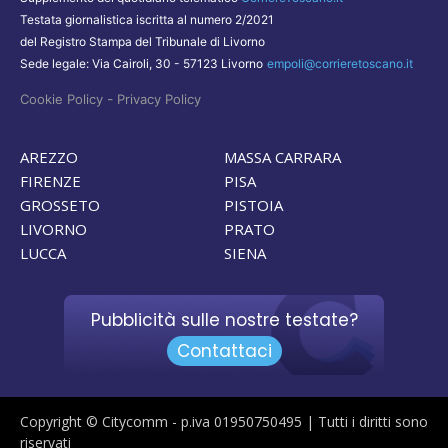
Testata giornalistica iscritta al numero 2/2021
del Registro Stampa del Tribunale di Livorno
Sede legale: Via Cairoli, 30 - 57123 Livorno
empoli@corrieretoscano.it
-
Cookie Policy
Privacy Policy
AREZZO
MASSA CARRARA
FIRENZE
PISA
GROSSETO
PISTOIA
LIVORNO
PRATO
LUCCA
SIENA
Pubblicità sulle nostre testate?
Contattaci
Copyright © Citycomm - p.iva 01950750495 | Tutti i diritti sono
riservati