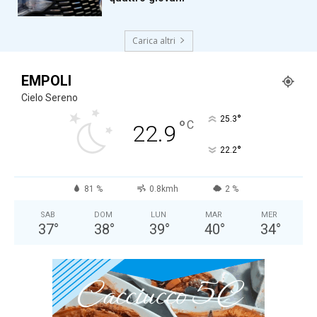
Carica altri
EMPOLI
Cielo Sereno
°
25.3
°
C
22.9
°
22.2
81 %
0.8kmh
2 %
SAB
DOM
LUN
MAR
MER
37
°
38
°
39
°
40
°
34
°