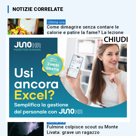
NOTIZIE CORRELATE
Ultima ora
Come dimagrire senza contare le
calorie e patire la fame? La lezione
delle diete ‘veg’
Ultima ora
Sos anziani per truffe telefoniche?
Arriva l’app che risponde ai numeri
sconosciuti
Ultima ora
Caldo africano, oggi e domani bollino
rosso per 19 città: “Al Sud ancora
picchi di 39 gradi”
Ultima ora
Fulmine colpisce scout su Monte
Livata: grave un ragazzo