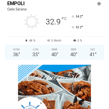
EMPOLI
Cielo Sereno
°
34.2
°
C
32.9
°
32.2
48 %
0.9kmh
0 %
DOM
LUN
MAR
MER
GIO
36
°
35
°
40
°
40
°
41
°