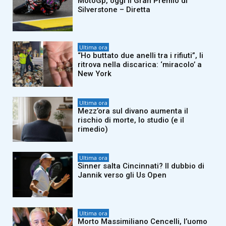
MotoGp, oggi il Gran Premio di
Silverstone – Diretta
Ultima ora
“Ho buttato due anelli tra i rifiuti”, li
ritrova nella discarica: ‘miracolo’ a
New York
Ultima ora
Mezz’ora sul divano aumenta il
rischio di morte, lo studio (e il
rimedio)
Ultima ora
Sinner salta Cincinnati? Il dubbio di
Jannik verso gli Us Open
Ultima ora
Morto Massimiliano Cencelli, l’uomo