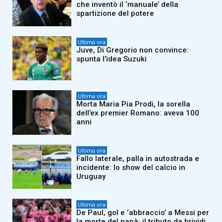
che inventò il ‘manuale’ della
spartizione del potere
Ultima ora
Juve, Di Gregorio non convince:
spunta l’idea Suzuki
Ultima ora
Morta Maria Pia Prodi, la sorella
dell’ex premier Romano: aveva 100
anni
Ultima ora
Fallo laterale, palla in autostrada e
incidente: lo show del calcio in
Uruguay
Ultima ora
De Paul, gol e ‘abbraccio’ a Messi per
la morte del papà: il tributo da brividi