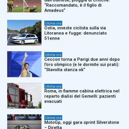
“Raccomandato, è il figlio di
Amadeus”
Ultima ora
Ostia, investe ciclista sulla via
Litoranea e fugge: denunciato
51enne
Ultima ora
Ceccon torna a Parigi due anni dopo
l’oro olimpico (e le dormite sui prati):
“Stavolta stanza ok”
Ultima ora
Roma, in fiamme cabina elettrica nel
reparto dialisi del Gemelli: pazienti
evacuati
Ultima ora
MotoGp, oggi gara sprint Silverstone
– Diretta