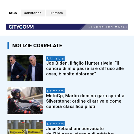
TAGS
adnkronos
ultimora
NOTIZIE CORRELATE
Ultima ora
Joe Biden, il figlio Hunter rivela: “Il
cancro di mio padre si è diffuso alle
ossa, è molto doloroso”
Ultima ora
MotoGp, Martin domina gara sprint a
Silverstone: ordine di arrivo e come
cambia classifica piloti
Ultima ora
José Sebastiani convocato
dall’Udinese, pioggia di critiche: