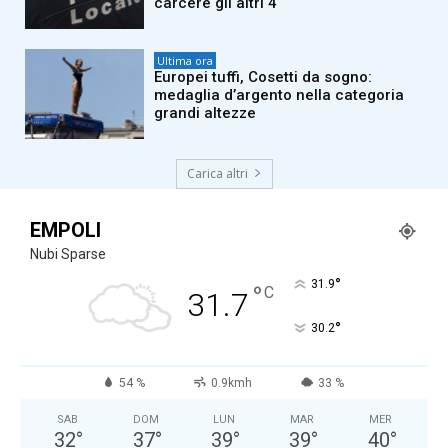
carcere gli altri 4
Ultima ora
Europei tuffi, Cosetti da sogno:
medaglia d’argento nella categoria
grandi altezze
Carica altri
EMPOLI
Nubi Sparse
°
31.9
°
C
31.7
°
30.2
54 %
0.9kmh
33 %
SAB
DOM
LUN
MAR
MER
32
°
37
°
39
°
39
°
40
°