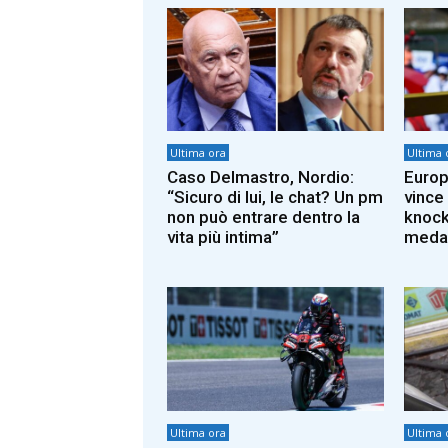
Ultima ora
Ultima 
Caso Delmastro, Nordio:
Europ
“Sicuro di lui, le chat? Un pm
vince 
non può entrare dentro la
knock
vita più intima”
medag
Ultima ora
Ultima 