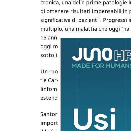
cronica, una delle prime patologie 
di ottenere risultati impensabili in
significativa di pazienti”. Progress
multiplo, una malattia che oggi “ha
15 anni fa. Grazie agli immunomodula
oggi molti pazienti possono raggiun
sottolineato.
Un ruolo sempre più importante è sv
“le Car-T, che hanno rappresentato 
linfomi. Questa tecnologia ha prodott
estendendo anche ad altre patologi
Santoro ha evidenziato il valore del
importanti in ematologia. Oggi vien