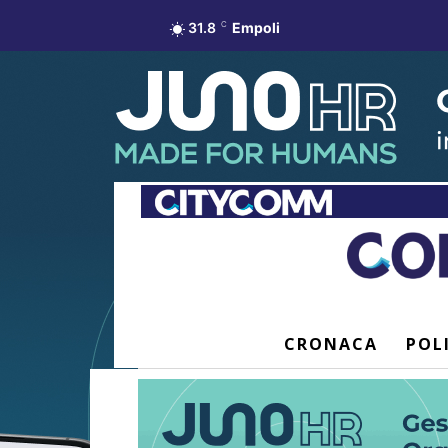
31.8
C
Empoli
CRONACA
POL