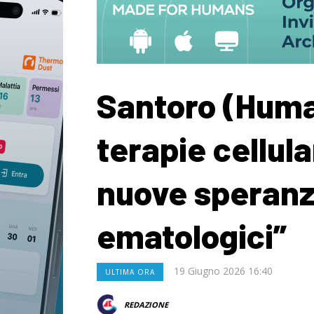
Santoro (Huma
terapie cellula
nuove speranze
ematologici”
19 Giugno 2026 16:40
ULTIMA ORA
REDAZIONE