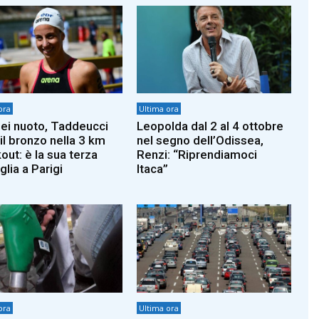
ora
Ultima ora
ei nuoto, Taddeucci
Leopolda dal 2 al 4 ottobre
il bronzo nella 3 km
nel segno dell’Odissea,
out: è la sua terza
Renzi: “Riprendiamoci
lia a Parigi
Itaca”
ora
Ultima ora