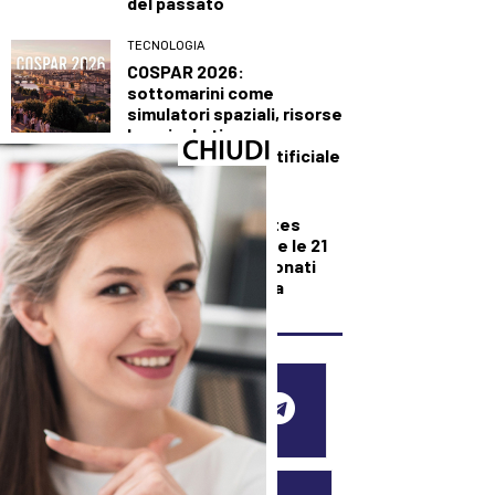
del passato
TECNOLOGIA
COSPAR 2026:
sottomarini come
simulatori spaziali, risorse
lunari ed etica
dell’intelligenza artificiale
DALLA TOSCANA
Nuoto, la Rari Nantes
Florentia raggiunge le 21
medaglie ai Campionati
italiani di categoria
SEGUICI SUI SOCIAL