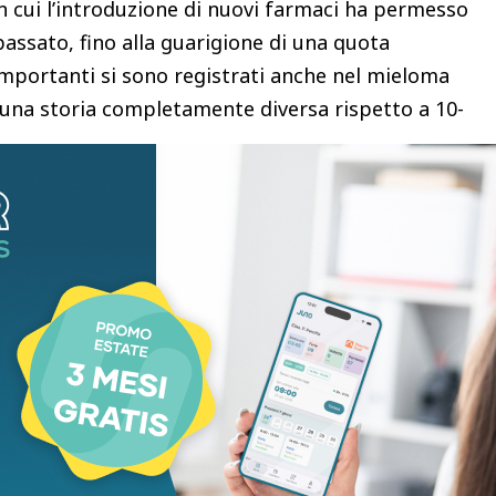
in cui l’introduzione di nuovi farmaci ha permesso
 passato, fino alla guarigione di una quota
i importanti si sono registrati anche nel mieloma
 una storia completamente diversa rispetto a 10-
nti, ai nuovi anticorpi e ai farmaci bispecifici,
gere sopravvivenze superiori ai dieci anni” ha
olto inoltre dalle terapie cellulari avanzate, come
una svolta soprattutto nel trattamento dei
o risultati straordinari e il suo utilizzo si sta
e ematologiche, compreso il mieloma multiplo”.
l’immunoterapia: “È stata una delle innovazioni più
e utilizzata in diverse forme di linfoma, compresi