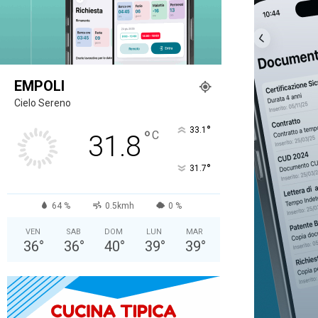
EMPOLI
Cielo Sereno
°
33.1
°
C
31.8
°
31.7
64 %
0.5kmh
0 %
VEN
SAB
DOM
LUN
MAR
36
°
36
°
40
°
39
°
39
°