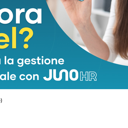
mi non Hodgkin, con percentuali elevate di risposta
rdando al futuro, secondo l’esperto, la sfida sarà
binazioni terapeutiche. Sono in corso numerosi
 centro partecipa attivamente alla ricerca clinica.
nell’ultimo decennio fanno pensare che nei prossimi
ora migliori, con una quota crescente di pazienti
lmente guariti”, ha poi concluso.
)