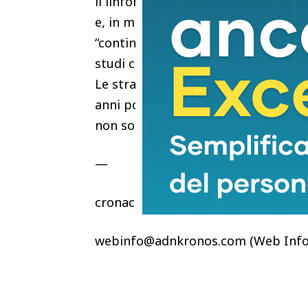
il linfoma di Hodgkin e alcuni linfo
e, in molti casi, di guarigione”. Gua
“continuare a sviluppare nuove com
studi con nuove molecole e il nostro
Le straordinarie innovazioni viste 
anni potremo ottenere risultati anc
non solo in remissione, ma potenzia
—
cronaca
webinfo@adnkronos.com (Web Info